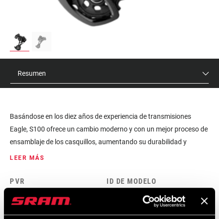
Resumen
Basándose en los diez años de experiencia de transmisiones
Eagle, S100 ofrece un cambio moderno y con un mejor proceso de
ensamblaje de los casquillos, aumentando su durabilidad y
precisión. Eagle es sinónimo de cambios precisos y eficaces, y el
LEER MÁS
cambio S100 ofrece un magnífico funcionamiento y una amplitud
del 500%, que destaca con motores de gran par motor, en
PVR
ID DE MODELO
cualquier condición y para cualquier ciclista.
$70
RD-S100-B1