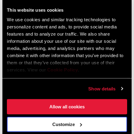
This website uses cookies
ENCUENTRA UNA TIENDA
We use cookies and similar tracking technologies to
personalize content and ads, to provide social media
features and to analyze our traffic. We also share
information about your use of our site with our social
CARACTERÍSTICAS
media, advertising, and analytics partners who may
combine it with other information that you’ve provided to
Tornillo de apriete preparado para Half Mount. Combínalo con
them or that they’ve collected from your use of their
una puntera UDH y la placa Half Mount para lograr mayor
services. View our
Cookie Policy
.
resistencia.
Equipa el reconocido embrague Drag Spring para mantener la
Show details
cadena siempre engranada.
Compatible con casetes de una amplitud máxima del 500%; 11-
Allow all cookies
50 ó 10-50 dientes.
VER MÁS CARACTERÍSTICAS
Customize