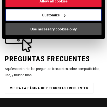
Allow all cookies
Service
Customize
BOLT MATERIAL
Steel
(RT)
Encuentra
MONTAJE. MANTENIMIENTO. COMPATIBILIDAD.
toda la documentación necesaria para el montaje, uso y
Use necessary cookies only
mantenimiento de los componentes, en el centro de asistencia
DIAM (ROTOR)
203mm
SRAM.
ROTOR TYPE
Centerline
VISITAR LA PÁGINA DE SERVICIO
PREGUNTAS FRECUENTES
COLOR (RT)
n/a
Aquí encontrarás las preguntas frecuentes sobre compatibilidad,
uso, y mucho más.
VISITA LA PÁGINA DE PREGUNTAS FRECUENTES