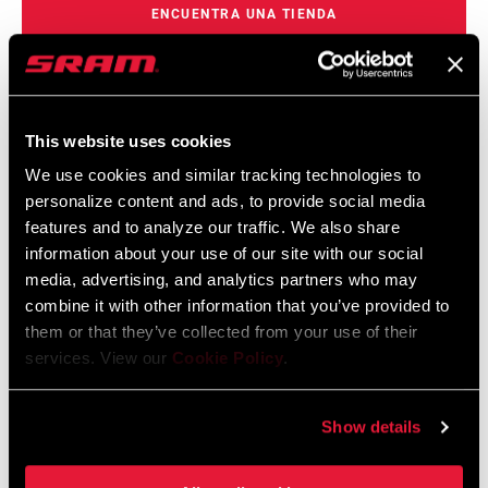
ENCUENTRA UNA TIENDA
CARACTERÍSTICAS
This website uses cookies
Rotación silenciosa.
We use cookies and similar tracking technologies to
personalize content and ads, to provide social media
Mordida suave.
features and to analyze our traffic. We also share
Rendimiento consistente.
information about your use of our site with our social
media, advertising, and analytics partners who may
combine it with other information that you’ve provided to
them or that they’ve collected from your use of their
services. View our
Cookie Policy
.
Especificaciones
Show details
HUB INTERFACE
6-bolt