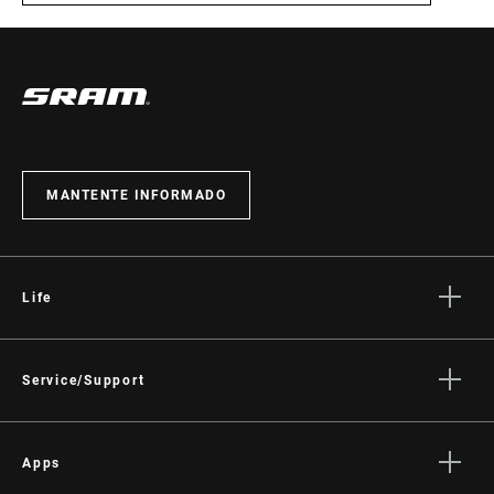
MANTENTE INFORMADO
Life
Stories
Cultura
Service/Support
Rider Support Contact
Dealer Support
Apps