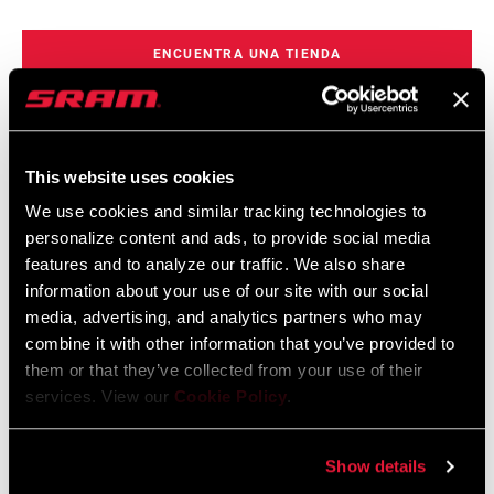
ENCUENTRA UNA TIENDA
CARACTERÍSTICAS
This website uses cookies
We use cookies and similar tracking technologies to
Diseño de dos piezas muy ligeros.
personalize content and ads, to provide social media
Los bordes redondeados cumplen con la normativa de la UCI y
features and to analyze our traffic. We also share
facilitan la colocación de la rueda.
information about your use of our site with our social
media, advertising, and analytics partners who may
Válidos para frenos de carretera y de montaña.
combine it with other information that you’ve provided to
them or that they’ve collected from your use of their
services. View our
Cookie Policy
.
Show details
Especificaciones