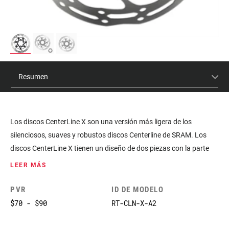
Resumen
Los discos CenterLine X son una versión más ligera de los
silenciosos, suaves y robustos discos Centerline de SRAM. Los
discos CenterLine X tienen un diseño de dos piezas con la parte
central de aluminio y una pista de frenado de acero. Bordes
LEER MÁS
redondeados que facilitan la colocación de la rueda y cumplen con
la normativa de la UCI.
PVR
ID DE MODELO
$70 - $90
RT-CLN-X-A2