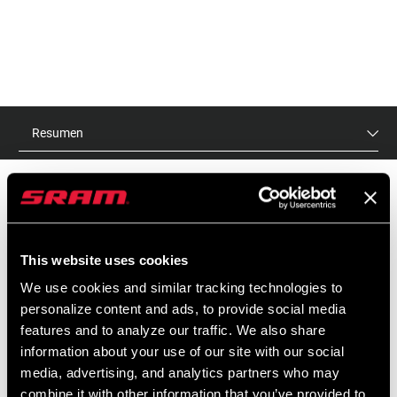
Resumen
ID DE MODELO
This website uses cookies
SL-ACC-CL-A1
We use cookies and similar tracking technologies to
personalize content and ads, to provide social media
features and to analyze our traffic. We also share
CARACTERÍSTICAS
information about your use of our site with our social
Asegúrate de elegir la abrazadera adecuada para tu cambio.
media, advertising, and analytics partners who may
combine it with other information that you’ve provided to