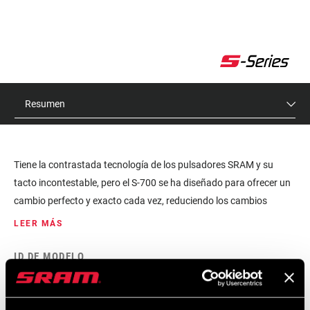
Resumen
Tiene la contrastada tecnología de los pulsadores SRAM y su
tacto incontestable, pero el S-700 se ha diseñado para ofrecer un
cambio perfecto y exacto cada vez, reduciendo los cambios
dobles o forzados. Los cambios únicos y precisos alargan la vida
LEER MÁS
de la batería y contribuyen a reducir el desgaste de los
componentes.
ID DE MODELO
SL-S700-PA-A1