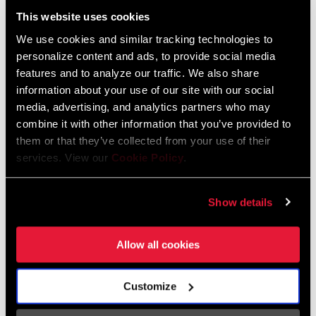
This website uses cookies
ENCUENTRA UNA TIENDA
We use cookies and similar tracking technologies to
personalize content and ads, to provide social media
features and to analyze our traffic. We also share
information about your use of our site with our social
media, advertising, and analytics partners who may
CARACTERÍSTICAS
combine it with other information that you’ve provided to
X- ACTUATION™ para un rendimiento preciso y fiable.
them or that they’ve collected from your use of their
services. View our
Cookie Policy
.
Cambios únicos que eliminan los cambios forzados y alargan
la duración de la batería.
Show details
Allow all cookies
Tecnología
Customize