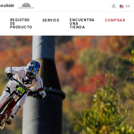
ES
English
REGISTRO
ENCUENTRA
SERVICE
COMPRAR
DE
UNA
PRODUCTO
TIENDA
Spanish
Cambiar de
región
PRODUCTOS
Mandos de
Platos
cambio
Cassettes
Frenos
Cadenas
Cambios
Accesorios
Juegos de bielas
Aplicaciones
Potenciómetros
Patilla de Cambio
Arañas activas
Universal (UDH)