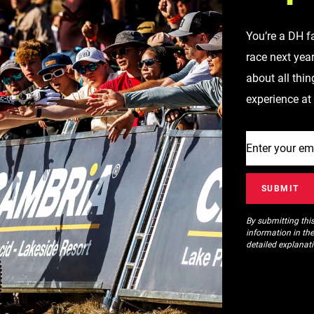
You’re a DH f
race next yea
about all thin
experience at
By submitting thi
information in th
detailed explanat