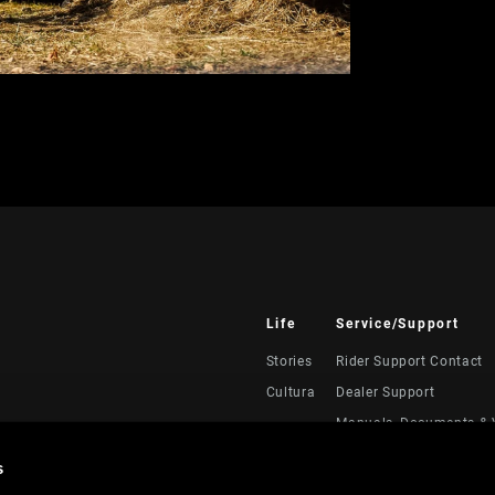
Life
Service/Support
Stories
Rider Support Contact
Cultura
Dealer Support
Manuals, Documents & 
Recalls
s
Warranty