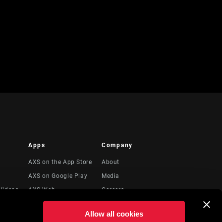
Apps
Company
AXS on the App Store
About
AXS on Google Play
Media
Videos
AXS Web
Careers
Logos
Allow all cookies
Locations