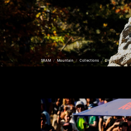
Eagle 70
CARRETERA INICIO
Eagle 1987 -
Edición limitada
MONTAÑA INICIO
SRAM
Mountain
Collections
DH