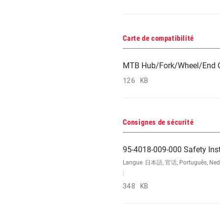
Carte de compatibilité
MTB Hub/Fork/Wheel/End C
126 KB
Consignes de sécurité
95-4018-009-000 Safety Ins
Langue
日本語, 官话, Português, Nederla
:
348 KB