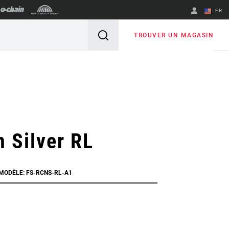
FR
English
TROUVER UN MAGASIN
Spanish
Changer de
région
 Silver RL
 MODÈLE: FS-RCNS-RL-A1