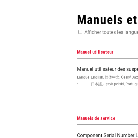
Manuels e
Afficher toutes les langu
Manuel utilisateur
Manuel utilisateur des sus
Langue
English, 简体中文, Český Jazyk,
:
日本語, Język polski, Portug
Manuels de service
Component Serial Number L