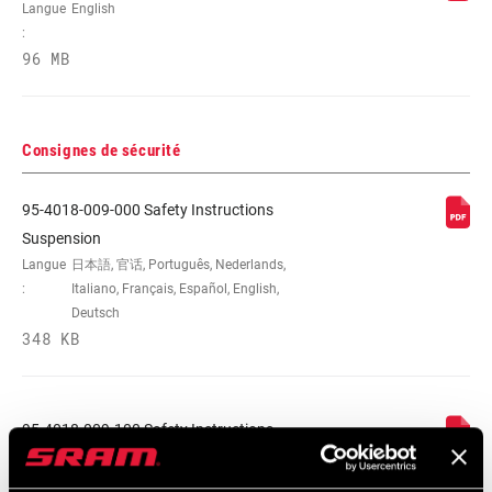
DISQUE
Langue
English
:
96 MB
Consignes de sécurité
95-4018-009-000 Safety Instructions
Suspension
Langue
日本語, 官话, Português, Nederlands,
:
Italiano, Français, Español, English,
Deutsch
348 KB
95-4018-009-100 Safety Instructions
Suspension EEU
Langue
Ελληνικά, Română, Język polski,