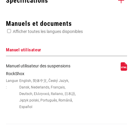
Spécifications
Enter serial number or part number for exact specs
Manuels et documents
Afficher toutes les langues disponibles
Manuel utilisateur
DIMENSION DE LA
27.5", 29"
Manuel utilisateur des suspensions
ROUE
RockShox
Langue
English, 简体中文, Český Jazyk,
:
Dansk, Nederlands, Français,
DÉBATTEMENT
100mm
(MM)
Deutsch, Ελληνικά, Italiano, 日本語,
Język polski, Português, Română,
Español
DÉPORT
42mm, 51mm
COLORIS
Gloss Black