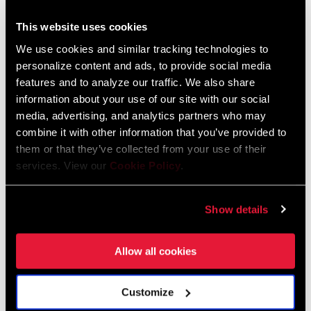
:
English, Dansk, Český Jazyk
231 KB
This website uses cookies
We use cookies and similar tracking technologies to
personalize content and ads, to provide social media
features and to analyze our traffic. We also share
information about your use of our site with our social
Vidéos
media, advertising, and analytics partners who may
Afficher toutes les langues disponibles
combine it with other information that you’ve provided to
them or that they’ve collected from your use of their
services. View our
Cookie Policy
.
Show details
Allow all cookies
Customize