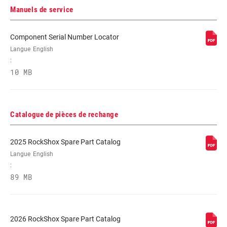
Manuels de service
PIVOT
Tapered Carbon
Component Serial Number Locator
Langue
English
:
AXE
15x100mm
10 MB
TYPE DE
32mm straight wall aluminum
PLONGEUR
Catalogue de pièces de rechange
RÉGLAGES DE
XLoc Full Sprint Remote Right 360MM
2025 RockShox Spare Part Catalog
L'AMORTISSEMENT
MMX
Langue
English
:
89 MB
RESSORT
Solo Air
DIAMÈTRE
200mm, n/a
2026 RockShox Spare Part Catalog
MAXIMUM DU