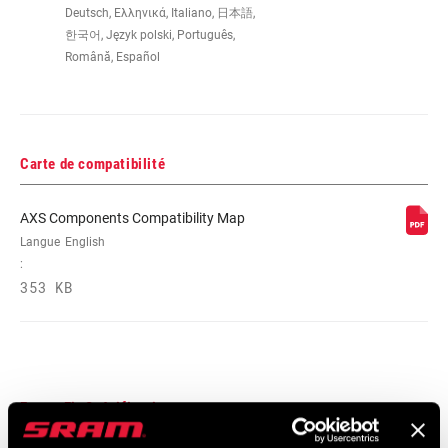
Deutsch, Ελληνικά, Italiano, 日本語,
한국어, Język polski, Português,
Română, Español
Carte de compatibilité
AXS Components Compatibility Map
Langue
English
:
353 KB
Frame Fit Spécifications