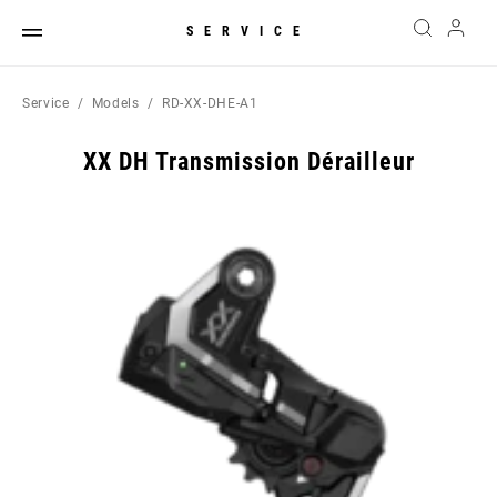
SERVICE
Service
Models
RD-XX-DHE-A1
XX DH Transmission Dérailleur