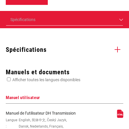
Spécifications
Spécifications
Enter serial number or part number for exact specs
Manuels et documents
Afficher toutes les langues disponibles
Manuel utilisateur
1x, 24, AXS, T-Type, Wireless
Manuel de l’utilisateur DH Transmission
Langue
English, 简体中文, Český Jazyk,
:
Dansk, Nederlands, Français,