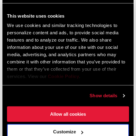
Eagle Transmission and DH
Transmission Frame Fit Specifications
This website uses cookies
3 MB
We use cookies and similar tracking technologies to
personalize content and ads, to provide social media
features and to analyze our traffic. We also share
information about your use of our site with our social
media, advertising, and analytics partners who may
Vidéos
combine it with other information that you’ve provided to
Afficher toutes les langues disponibles
them or that they’ve collected from your use of their
services. View our
Cookie Policy
.
Show details
Allow all cookies
Customize