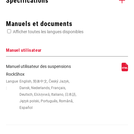
Spécifications
Enter serial number or part number for exact specs
Manuels et documents
Afficher toutes les langues disponibles
Manuel utilisateur
TYPE
n/a
Manuel utilisateur des suspensions
D'AMORTISSEMENT
RockShox
Langue
English, 简体中文, Český Jazyk,
:
Dansk, Nederlands, Français,
Deutsch, Ελληνικά, Italiano, 日本語,
Język polski, Português, Română,
Español