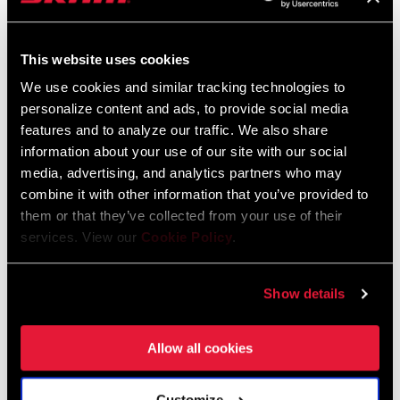
Langue
English
:
96 MB
This website uses cookies
We use cookies and similar tracking technologies to
personalize content and ads, to provide social media
Consignes de sécurité
features and to analyze our traffic. We also share
information about your use of our site with our social
95-4018-009-000 Safety Instructions
media, advertising, and analytics partners who may
Suspension
combine it with other information that you’ve provided to
them or that they’ve collected from your use of their
Langue
日本語, 官话, Português, Nederlands,
:
Italiano, Français, Español, English,
services. View our
Cookie Policy
.
Deutsch
348 KB
Show details
Allow all cookies
95-4018-009-100 Safety Instructions
Suspension EEU
Langue
Ελληνικά, Română, Język polski,
Customize