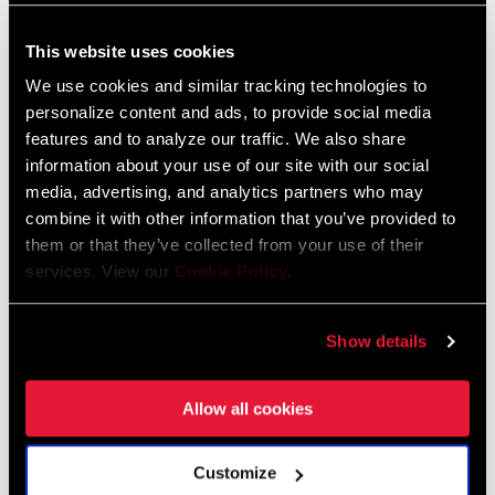
This website uses cookies
We use cookies and similar tracking technologies to
Safety Instructions for Disc and Hydro
personalize content and ads, to provide social media
Brakes EEU
features and to analyze our traffic. We also share
Sprache:
Ελληνικά, Română, Język polski,
information about your use of our site with our social
English, Dansk, Český Jazyk
116 KB
media, advertising, and analytics partners who may
combine it with other information that you’ve provided to
them or that they’ve collected from your use of their
services. View our
Cookie Policy
.
SRAM Gewährleistung
Show details
SRAM und Zipp Gewährleistung
604kb
Allow all cookies
Spezifikationen für den Rahmen
Customize