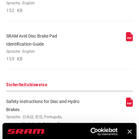
Sprache:
English
152 KB
SRAM Avid Disc Brake Pad
Identification Guide
Sprache:
English
159 KB
Sicherheitshinweise
Safety Instructions for Disc and Hydro
Brakes
Sprache:
日本語, 官话, Português,
Nederlands, Italiano, Français,
Español, English, Deutsch
215 KB