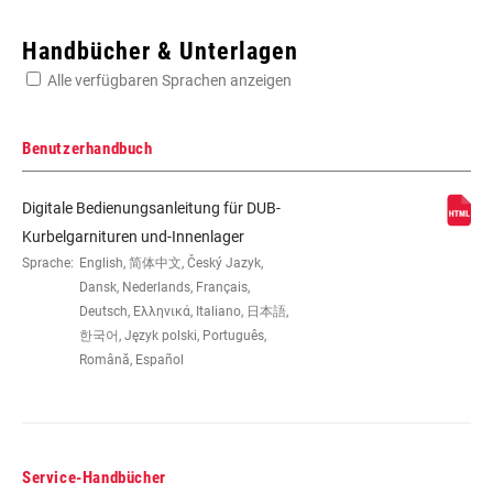
Enter serial number or part number for exact specs
Handbücher & Unterlagen
Alle verfügbaren Sprachen anzeigen
Suchen Sie die Seriennummer Ihres Produkts
Benutzerhandbuch
Digitale Bedienungsanleitung für DUB-
WEIGHT (G)
490
Kurbelgarnituren und-Innenlager
Sprache:
English, 简体中文, Český Jazyk,
Dansk, Nederlands, Français,
Deutsch, Ελληνικά, Italiano, 日本語,
한국어, Język polski, Português,
Română, Español
Service-Handbücher