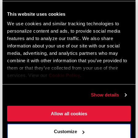
353 KB
This website uses cookies
We use cookies and similar tracking technologies to
personalize content and ads, to provide social media
features and to analyze our traffic. We also share
SRAM Gewährleistung
information about your use of our site with our social
media, advertising, and analytics partners who may
SRAM und Zipp Gewährleistung
combine it with other information that you’ve provided to
604kb
them or that they’ve collected from your use of their
services. View our
Cookie Policy
.
Spezifikationen für den Rahmen
Show details
Eagle Transmission and DH
Allow all cookies
Transmission Frame Fit Specifications
3 MB
Customize