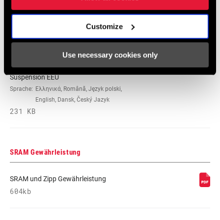
Nederlands, Italiano, Français,
Español, English, Deutsch
348 KB
Customize
Use necessary cookies only
95-4018-009-100 Safety Instructions
Suspension EEU
Sprache:
Ελληνικά, Română, Język polski,
English, Dansk, Český Jazyk
231 KB
SRAM Gewährleistung
SRAM und Zipp Gewährleistung
604kb