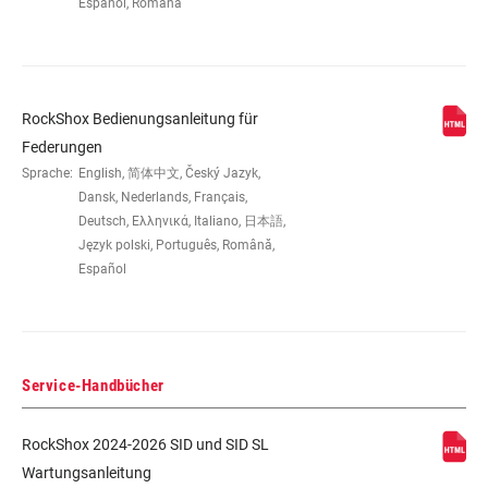
Español, Română
RockShox Bedienungsanleitung für
Federungen
Sprache:
English, 简体中文, Český Jazyk,
Dansk, Nederlands, Français,
Deutsch, Ελληνικά, Italiano, 日本語,
Język polski, Português, Română,
Español
Service-Handbücher
RockShox 2024-2026 SID und SID SL
Wartungsanleitung