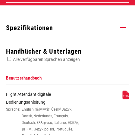
Spezifikationen
Enter serial number or part number for exact specs
Handbücher & Unterlagen
Alle verfügbaren Sprachen anzeigen
Suchen Sie die Seriennummer Ihres Produkts
Benutzerhandbuch
Flight Attendant digitale
SCHUTZBLECH-
n/a
Bedienungsanleitung
KOMPATIBILITÄT
Sprache:
English, 简体中文, Český Jazyk,
Dansk, Nederlands, Français,
Deutsch, Ελληνικά, Italiano, 日本語,
한국어, Język polski, Português,