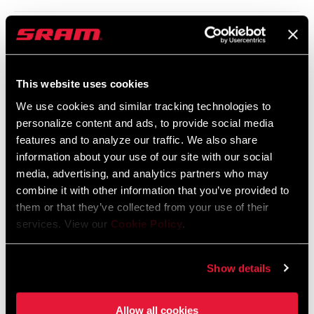
Kompatibilitätskarte
This website uses cookies
We use cookies and similar tracking technologies to
AXS Components Compatibility Map
personalize content and ads, to provide social media
Sprache:
English
features and to analyze our traffic. We also share
353 KB
information about your use of our site with our social
media, advertising, and analytics partners who may
combine it with other information that you’ve provided to
them or that they’ve collected from your use of their
services. View our
Cookie Policy
.
Sicherheitshinweise
95-4018-009-000 Safety Instructions
Show details
Suspension
Sprache:
日本語, 官话, Português,
Allow all cookies