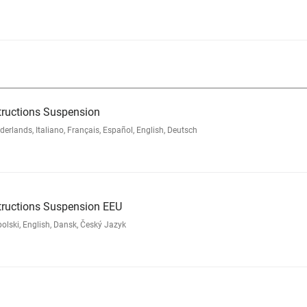
tructions Suspension
lands, Italiano, Français, Español, English, Deutsch
tructions Suspension EEU
lski, English, Dansk, Český Jazyk