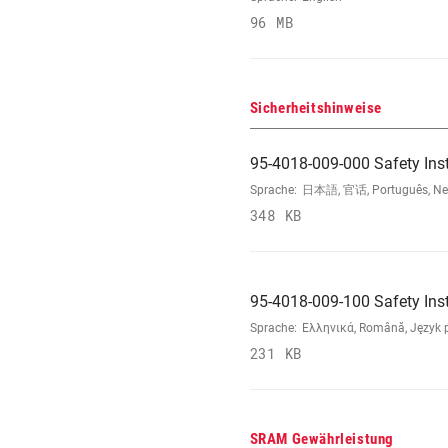
96 MB
Sicherheitshinweise
95-4018-009-000 Safety Ins
Sprache:
日本語, 官话, Português, Neder
348 KB
95-4018-009-100 Safety Ins
Sprache:
Ελληνικά, Română, Język po
231 KB
SRAM Gewährleistung