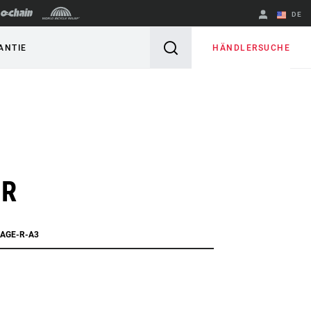
DE
Englisch
HÄNDLERSUCHE
ANTIE
Region ändern
 R
KAGE-R-A3