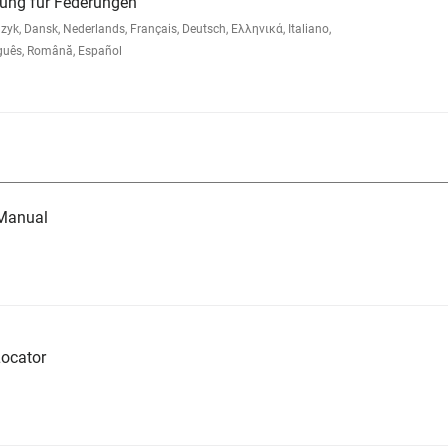
ung für Federungen
, Dansk, Nederlands, Français, Deutsch, Ελληνικά, Italiano,
guês, Română, Español
 Manual
ocator