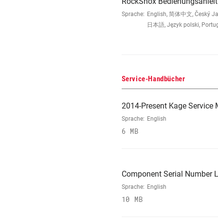
RockShox Bedienungsanleit
Sprache:
English, 简体中文, Český Jazyk
日本語, Język polski, Portu
Service-Handbücher
2014-Present Kage Service
Sprache:
English
6 MB
Component Serial Number L
Sprache:
English
10 MB