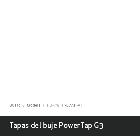
QUARQ HOME
Quarq
Models
HU-PWTP-ECAP-A1
Tapas del buje PowerTap G3