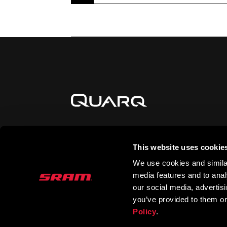
This website uses cookie
MANTENTE INFORMADO
We use cookies and similar
media features and to analy
our social media, advertis
you’ve provided to them or
Policy
.