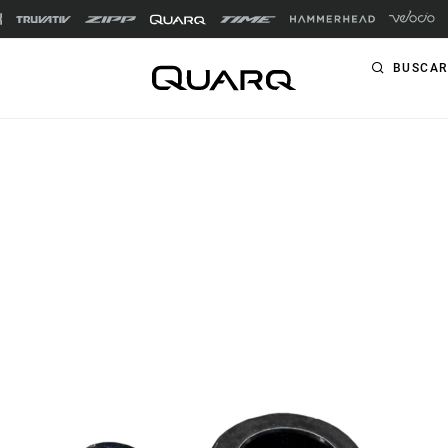
BUSCAR
FINALIDAD
PRODUCTOS
Carretera
Potenciómetros
Gravel
ENTRENADOR
Ciclocross
Velotron
Triatlón
Montaña