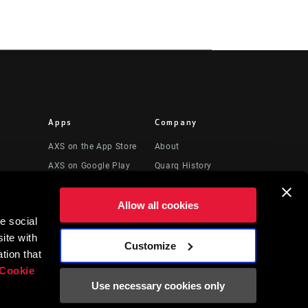
Apps
Company
AXS on the App Store
About
AXS on Google Play
Quarq History
 Videos
AXS Web
Media
Allow all cookies
ShockWiz
Careers
e social
Logos
ite with
cto
Locations
Customize
tion that
Cookie
Use necessary cookies only