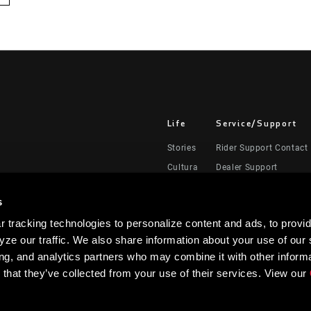
Life
Service/Support
Stories
Rider Support Contact
Cultura
Dealer Support
Manuals, Documents &
s
Recalls
 tracking technologies to personalize content and ads, to provid
Warranty
ze our traffic. We also share information about your use of our s
Registración del produ
ing, and analytics partners who may combine it with other informa
 that they’ve collected from your use of their services. View our