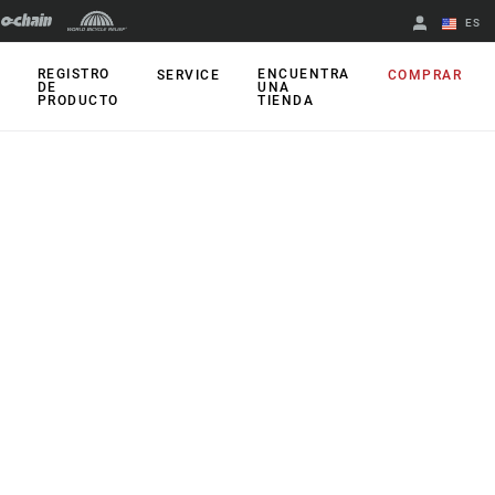
ES
English
REGISTRO
ENCUENTRA
SERVICE
COMPRAR
DE
UNA
PRODUCTO
TIENDA
Spanish
Cambiar de
región
WIZARDS
Accesorios
Sensores de
presión de
neumáticos
Sensores para el
tarado de
suspensiones