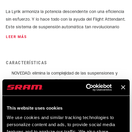
La Lyrik armoniza la potencia descendente con una eficiencia
sin esfuerzo. Y lo hace todo con la ayuda del Flight Attendant.
Este sistema de suspensión automática tan revolucionario
tiene un algoritmo mejorado con una personalización
LEER MÁS
totalmente nueva para adaptarse a tus preferencias de
conducción, el terreno, tu estilo y tu capacidad física. El
legendario rendimiento de Lyrik entra en una nueva era con el
CARACTERÍSTICAS
amortiguador Flight Attendant Charger 3.1 para conseguir el
equilibrio perfecto entre confort, control y velocidad.
NOVEDAD: elimina la complejidad de las suspensiones y
mejora tu experiencia. El Flight Attendant tiene un
algoritmo completamente nuevo que utiliza un conjunto de
sensores para leer las entradas del biker y del terreno para
anticipar la posición ideal de la suspensión. Ningún otro
This website uses cookies
sistema de suspensión tiene este nivel de personalización
We use cookies and similar tracking technologies to
para adaptarse a tus preferencias de conducción, el
personalize content and ads, to provide social media
terreno, tu estilo y tu capacidad física. Eleva tu bicicleta.
features and to analyze our traffic. We also share