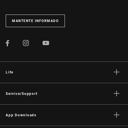
MANTENTE INFORMADO
Life
Stories
Cultura
Service/Support
Rider Support Contact
Dealer Support
App Downloads
Manuals, Documents & Videos