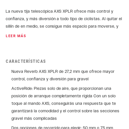
La nueva tija telescópica AXS XPLR ofrece más control y
confianza, y más diversión a todo tipo de ciclistas. Al quitar el
sillín de en medio, se consigue más espacio para moverse, y
evita tener que hacer maniobras raras y dejar los descensos
LEER MÁS
a medias. Creamos un diseño completamente nuevo, con
piezas internas únicamente de aire y muy ligeras, y con una
capacidad de respuesta incorporada a la que hemos llamado
CARACTERÍSTICAS
ActiveRide™. Es como si tu sillín tuviera recorrido. Gracias a la
tecnología SRAM, la AXS XPLR es parte del puesto de
Nueva Reverb AXS XPLR de 27,2 mm que ofrece mayor
conducción más personalizado y avanzado.
control, confianza y diversión para gravel
ActiveRide: Piezas solo de aire, que proporcionan una
posición de arranque completamente rígida Con un solo
toque al mando AXS, conseguirás una respuesta que te
garantizará la comodidad y el control sobre las secciones
gravel más complicadas
Dos opciones de recorrido para elegir: 50 mm o 75 mm