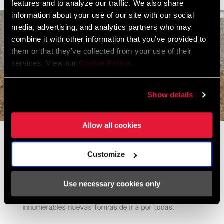
features and to analyze our traffic. We also share
Encuentra toda la
WEIGHT (G)
MONTAJE. MANTENIMIENTO. COMPATIBILIDAD.
562
information about your use of our site with our social
documentación necesaria para el montaje, uso y
media, advertising, and analytics partners who may
mantenimiento de los componentes, en el centro de
01
/ 02
WEIGHT BASED
75mm Travel 400mm Length W/O
combine it with other information that you’ve provided to
asistencia SRAM.
ON
battery - Battery 25g
them or that they’ve collected from your use of their
services. View our
Cookie Policy
.
VISITAR LA PÁGINA DE SERVICIO
Show details
Allow all cookies
Ver productos XPLR relacionados
Toda la colección
Customize
Tres reconocidas marcas. Tres gamas de productos.
La gama XPLR está diseñada para que los ciclistas de
Use necessary cookies only
carretera, montaña y Gravel dispongan de
innumerables nuevas formas de ir a por todas.