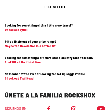
PIKE SELECT
Looking for something with a little more travel?
Check out
Lyrik
!
Pike a little out of your price range?
Maybe the Revelation is a better fit.
Looking for something a bit more cross-country race focused?
Find SID at the finish line.
New
owner of the Pike or looking for set up suggestions?
Check out
TrailHea
d.
ÚNETE A LA FAMILIA ROCKSHOX
SÍGUENOS EN