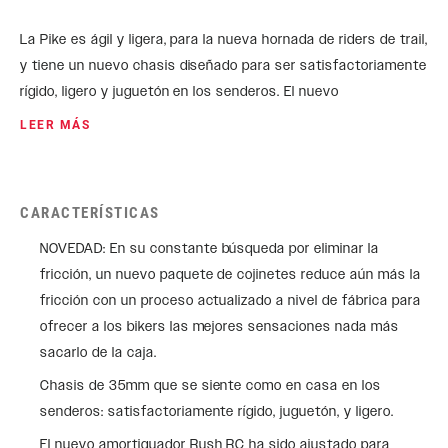
La Pike es ágil y ligera, para la nueva hornada de riders de trail,
y tiene un nuevo chasis diseñado para ser satisfactoriamente
rígido, ligero y juguetón en los senderos. El nuevo
amortiguador Rush RC, la cámara de aire DebonAir+, y el
LEER MÁS
lubricante de suspensiones Maxima Plush Dynamic mantienen
tu horquilla a pleno rendimiento de cara a la larga jornada que
tienes por delante. La nueva Pike está aquí para elevar tu
CARACTERÍSTICAS
diversión en los senderos.
NOVEDAD: En su constante búsqueda por eliminar la
fricción, un nuevo paquete de cojinetes reduce aún más la
fricción con un proceso actualizado a nivel de fábrica para
ofrecer a los bikers las mejores sensaciones nada más
sacarlo de la caja.
Chasis de 35mm que se siente como en casa en los
senderos: satisfactoriamente rígido, juguetón, y ligero.
El nuevo amortiguador Rush RC ha sido ajustado para