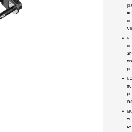
pl
am
co
Ch
NO
co
ab
di
pa
NO
nu
pr
la
Mu
vo
se