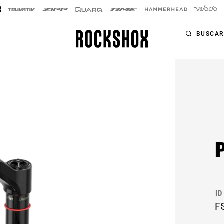
BUSCAR
PRODUCTOS
GAMAS
HORQUILLAS
Horquillas
SIGNATURE
Amortiguadores
SID SL
trasero
SID
Tijas de sillín
Pike
Controles
Lyrik
remotos
ID
F
ZEB
Kits de
actualización
BoXXer