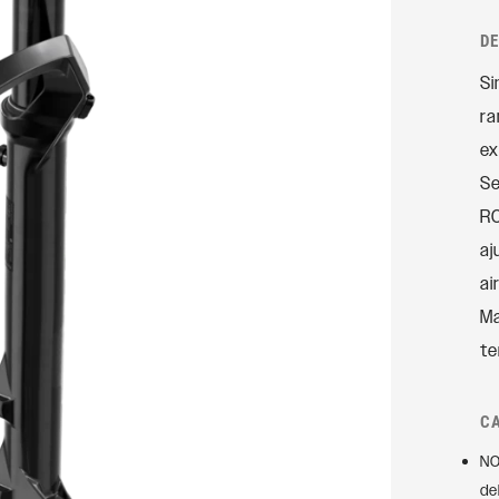
Accesorios
Rudy
D
Ejes
Si
AMORTIGUADORES
TRASEROS
SIGNATURE
ra
ex
SIDLuxe
Se
Deluxe
RC
Deluxe Coil
aj
Super Deluxe
ai
Vivid
Ma
Vivid Coil
te
C
NO
de