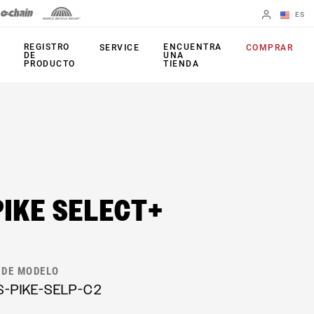
ES
English
REGISTRO
ENCUENTRA
SERVICE
COMPRAR
DE
UNA
PRODUCTO
TIENDA
Spanish
Cambiar de
región
HORQUILLAS
AMORTIGUADORES
TRASERO
35
Monarch Plus
PIKE SELECT+
Bluto
Monarch
Domain
TIJA DEL SILLÍN
Judy
 DE MODELO
Reverb AXS
Paragon
S-PIKE-SELP-C2
Reverb AXS XPLR
Reba