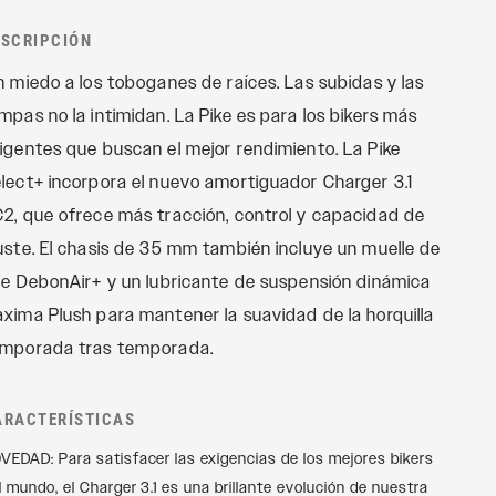
Recon
CONTROLES
REMOTOS
ESCRIPCIÓN
Revelation
OneLoc
n miedo a los toboganes de raíces. Las subidas y las
Sektor
TwistLoc
mpas no la intimidan. La Pike es para los bikers más
Yari
igentes que buscan el mejor rendimiento. La Pike
XC
lect+ incorpora el nuevo amortiguador Charger 3.1
2, que ofrece más tracción, control y capacidad de
uste. El chasis de 35 mm también incluye un muelle de
re DebonAir+ y un lubricante de suspensión dinámica
xima Plush para mantener la suavidad de la horquilla
mporada tras temporada.
ARACTERÍSTICAS
VEDAD: Para satisfacer las exigencias de los mejores bikers
l mundo, el Charger 3.1 es una brillante evolución de nuestra