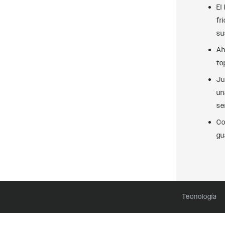
El
fr
su
Ah
to
Ju
un
se
Co
gu
Tecnología