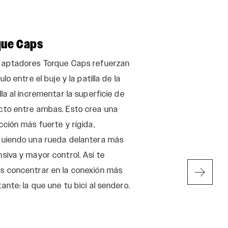
que Caps
Fluido Maxim
daptadores Torque Caps refuerzan
Diseñado junto a lo
ulo entre el buje y la patilla de la
rápidos del mundo,
lla al incrementar la superficie de
duros. El fluido Ma
cto entre ambas. Esto crea una
diseñado para prev
cción más fuerte y rígida,
suspensión, reducir 
guiendo una rueda delantera más
el ruido del amorti
siva y mayor control. Así te
conserva el tacto 
s concentrar en la conexión más
cualquier tempera
ante: la que une tu bici al sendero.