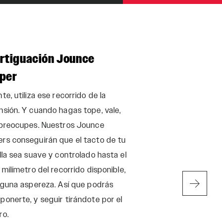
rtiguación Jounce
Maxle Ultima
per
Es muy fácil pasar
sencillas, como los
te, utiliza ese recorrido de la
toques el Maxle U
sión. Y cuando hagas tope, vale,
que prestáramos t
 preocupes. Nuestros Jounce
detalles tan sutile
rs conseguirán que el tacto de tu
mano es lo que nec
lla sea suave y controlado hasta el
colocar el Maxle U
 milímetro del recorrido disponible,
personalizada de 
nguna aspereza. Así que podrás
consigue de princip
onerte, y seguir tirándote por el
herramientas. Disp
ro.