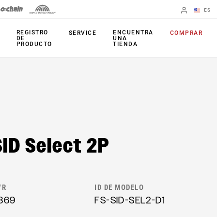
ES
English
REGISTRO
ENCUENTRA
SERVICE
COMPRAR
DE
UNA
PRODUCTO
TIENDA
Spanish
Cambiar de
región
HORQUILLAS
AMORTIGUADORES
TRASERO
35
Monarch Plus
SID Select 2P
Bluto
Monarch
Domain
TIJA DEL SILLÍN
Judy
VR
ID DE MODELO
Reverb AXS
Paragon
869
FS-SID-SEL2-D1
Reverb AXS XPLR
Reba