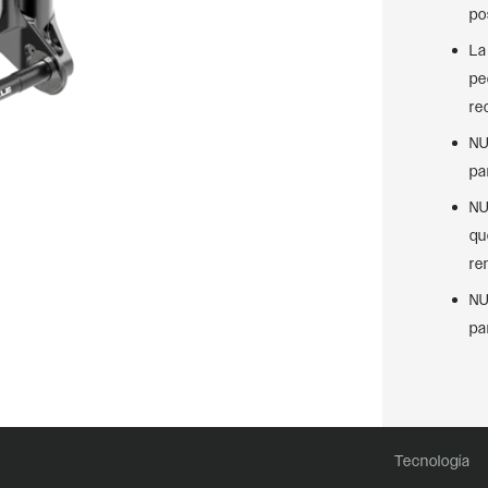
po
La
pe
re
NU
pa
NU
qu
re
NU
pa
Tecnología