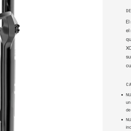
Accesorios
Rudy
D
Ejes
El
AMORTIGUADORES
TRASEROS
SIGNATURE
el
qu
SIDLuxe
XC
Deluxe
su
Deluxe Coil
cu
Super Deluxe
Vivid
C
Vivid Coil
NU
un
de
NU
in