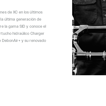
nes de XC en los últimos
 la última generación de
bre la gama SID y conoce el
rtucho hidraúlico Charger
re DebonAir+ y su renovado