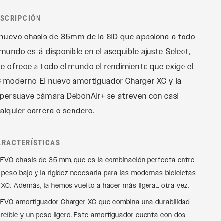
Recon
CONTROLES
REMOTOS
ESCRIPCIÓN
Revelation
OneLoc
 nuevo chasis de 35mm de la SID que apasiona a todo
Sektor
TwistLoc
 mundo está disponible en el asequible ajuste Select,
Yari
e ofrece a todo el mundo el rendimiento que exige el
XC
 moderno. El nuevo amortiguador Charger XC y la
persuave cámara DebonAir+ se atreven con casi
alquier carrera o sendero.
ARACTERÍSTICAS
EVO chasis de 35 mm, que es la combinación perfecta entre
 peso bajo y la rigidez necesaria para las modernas bicicletas
 XC. Además, la hemos vuelto a hacer más ligera… otra vez.
EVO amortiguador Charger XC que combina una durabilidad
creíble y un peso ligero. Este amortiguador cuenta con dos