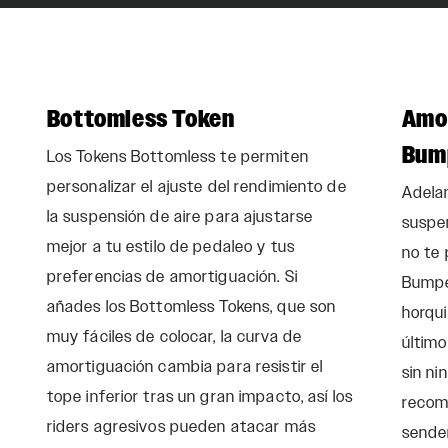
Bottomless Token
Amo
Bum
Los Tokens Bottomless te permiten
personalizar el ajuste del rendimiento de
Adelan
la suspensión de aire para ajustarse
suspen
mejor a tu estilo de pedaleo y tus
no te
preferencias de amortiguación. Si
Bumpe
añades los Bottomless Tokens, que son
horqui
muy fáciles de colocar, la curva de
último
amortiguación cambia para resistir el
sin ni
tope inferior tras un gran impacto, así los
recomp
riders agresivos pueden atacar más
sende