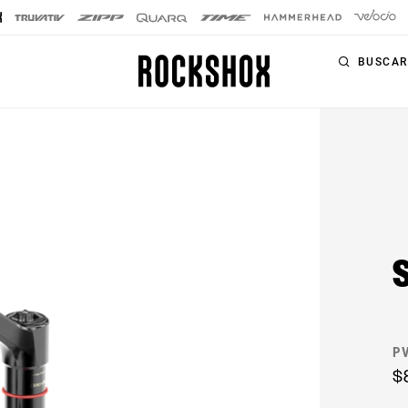
BUSCAR
PRODUCTOS
GAMAS
HORQUILLAS
Horquillas
SIGNATURE
Amortiguadores
SID SL
trasero
SID
Tijas de sillín
Pike
Controles
Lyrik
remotos
P
$
ZEB
Kits de
actualización
BoXXer