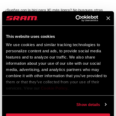
¿Sueñas con la bici para XC más ligera? No busques otras
opciones que no sean SID SL. Ahora incluso más capaz, SID SL
destaca por su ligereza ofreciendo un comportamiento
inigualable para XC. Gracias a su cámara de aire inspirada en
LEER MÁS
This website uses cookies
SID, mayor solapamiento de casquillos, menor fricción, y
mayor espacio para neumáticos más voluminosos, está
We use cookies and similar tracking technologies to
desarrollada para quienes se toman en serio las
personalize content and ads, to provide social media
CARACTERÍSTICAS
features and to analyze our traffic. We also share
competiciones de XC.
information about your use of our site with our social
Cámara de aire DebonAir+.
media, advertising, and analytics partners who may
Disponible en 100 ó 110 mm de recorrido.
combine it with other information that you’ve provided to
Cartucho hidráulico Charger Race Day 2 con posiciones
them or that they’ve collected from your use of their
Open/Lock.
services. View our
Cookie Policy
.
VER MÁS CARACTERÍSTICAS
Show details
Algunas de las opciones de este producto mostradas en esta página no
están disponibles para su compra y sólo se equipan en bicis completas.