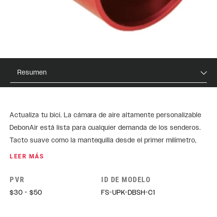
Resumen
Actualiza tu bici. La cámara de aire altamente personalizable
DebonAir está lista para cualquier demanda de los senderos.
Tacto suave como la mantequilla desde el primer milímetro,
ahora optimizado para mantener un soporte inicial alto y
LEER MÁS
aportar confianza en terreno técnico. Aquellos que tienen
suspensiones de aire compatibles con DebonAir peor no
PVR
ID DE MODELO
quieren cambiar el recorrido o lo necesitan todo montado
$30 - $50
FS-UPK-DBSH-C1
pueden beneficiarse de esta opción de actualización.