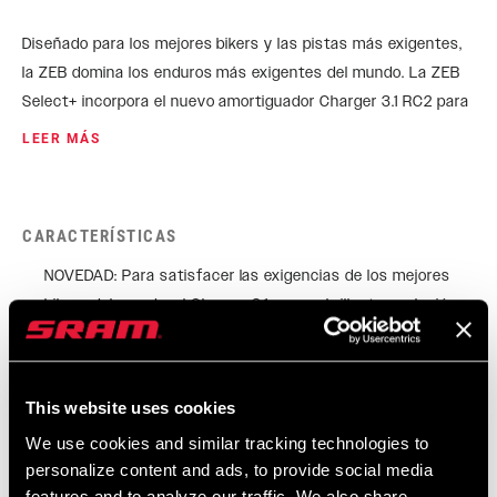
Diseñado para los mejores bikers y las pistas más exigentes,
la ZEB domina los enduros más exigentes del mundo. La ZEB
Select+ incorpora el nuevo amortiguador Charger 3.1 RC2 para
un ajuste excepcional que combina confort, control y
LEER MÁS
velocidad. El chasis de 38 mm combina este avanzado
amortiguador con el muelle de aire DebonAir+, que inspira
confianza, con el lubricante de suspensión Dynamic Maxima
CARACTERÍSTICAS
Plush. Independientemente de tu estilo, la Zeb Select+ te
permite tanto conseguir los tiempos parciales más rápidos
NOVEDAD: Para satisfacer las exigencias de los mejores
como pasar un día entero dando vueltas.
bikers del mundo, el Charger 3.1 es una brillante evolución
de nuestra plataforma de amortiguadores. Con un mayor
rango de amortiguación y ajustes de compresión de alta
velocidad, compresión de baja velocidad y rebote de baja
This website uses cookies
velocidad, el Charger 3.1 RC2 amortigua los senderos más
We use cookies and similar tracking technologies to
exigentes.
personalize content and ads, to provide social media
NOVEDAD: El rango de ajuste del Charger 3.1 RC2 es más
features and to analyze our traffic. We also share