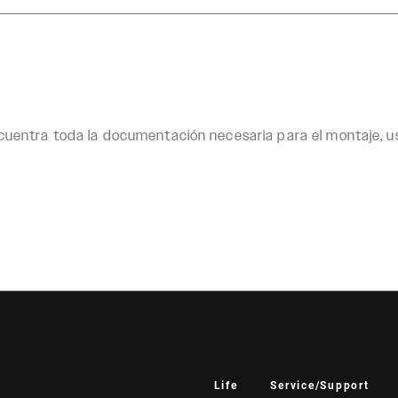
uentra toda la documentación necesaria para el montaje, 
Life
Service/Support