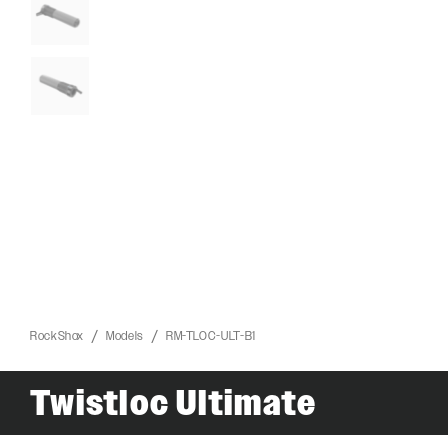
RockShox
Models
RM-TLOC-ULT-B1
ROCKSHOX HOME
Twistloc Ultimate