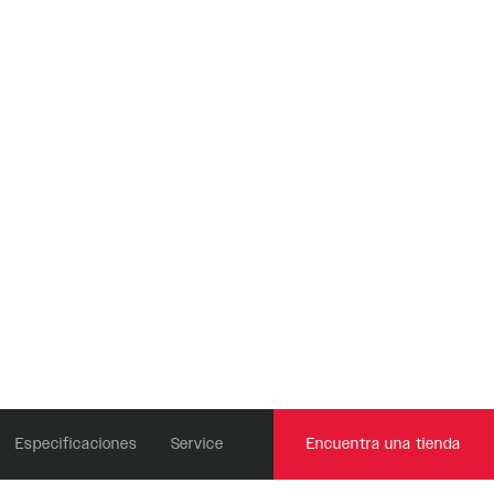
Recon
CONTROLES
REMOTOS
Revelation
OneLoc
Sektor
TwistLoc
Yari
XC
Especificaciones
Service
Encuentra una tienda