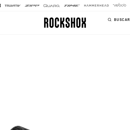
BUSCAR
PRODUCTOS
GAMAS
HORQUILLAS
Horquillas
SIGNATURE
Amortiguadores
SID SL
trasero
SID
Tijas de sillín
Pike
Controles
Lyrik
remotos
ZEB
Kits de
actualización
BoXXer