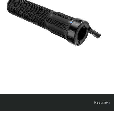
Accesorios
Rudy
Ejes
AMORTIGUADORES
TRASEROS
SIGNATURE
SIDLuxe
Deluxe
Deluxe Coil
Super Deluxe
Vivid
Vivid Coil
Resumen