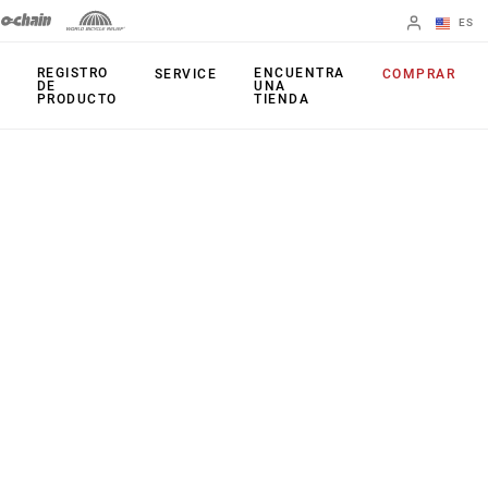
ES
English
REGISTRO
ENCUENTRA
SERVICE
COMPRAR
DE
UNA
PRODUCTO
TIENDA
Spanish
Cambiar de
región
HORQUILLAS
AMORTIGUADORES
TRASERO
35
Monarch Plus
Bluto
Monarch
Domain
TIJA DEL SILLÍN
Judy
Reverb AXS
Paragon
Reverb AXS XPLR
Reba