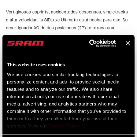
Vertiginosos esprints, accidentados descensos, singletracks
a alta velocidad: la SIDLuxe Ultimate está hecha para eso. Su
amortiguador XC de dos posiciones (2P) te ofrece una
posición Lock sólida como una roca para las arrancadas y los
LEER MÁS
esprints, así como la Open con una compresión de
amortiguación más ligera para apretar en los descensos. El
SIDLuxe es el único amortiguador trasero superligero que
This website uses cookies
CARACTERÍSTICAS
encaja a la perfección con la horquilla SID.
We use cookies and similar tracking technologies to
El NUEVO diseño ligero centrado en el XC ofrece un
personalize content and ads, to provide social media
rendimiento y una eficiencia superiores.
features and to analyze our traffic. We also share
Consigue el ajuste perfecto con múltiples ajustes de
information about your use of our site with our social
compresión abierto y bloqueo disponibles.
media, advertising, and analytics partners who may
combine it with other information that you’ve provided to
Amortiguación muy cómoda en modo abierto, con mínima
them or that they’ve collected from your use of their
compresión de alta velocidad.
services. View our
Cookie Policy
.
VER MÁS CARACTERÍSTICAS