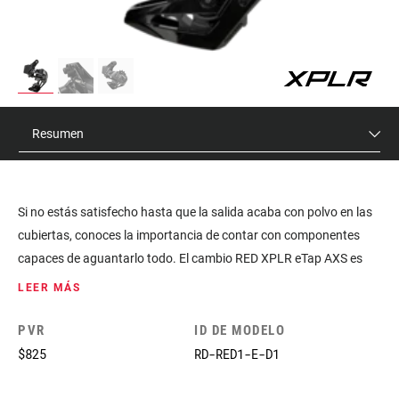
Resumen
Si no estás satisfecho hasta que la salida acaba con polvo en las
cubiertas, conoces la importancia de contar con componentes
capaces de aguantarlo todo. El cambio RED XPLR eTap AXS es
específico para 1x y ha sido diseñado para el cassette XPLR 10-
LEER MÁS
44; lo cual se traduce en una transmisión sin límites que afronta el
asfalto y los senderos con el mismo aplomo. Con la contrastada
PVR
ID DE MODELO
lógica de cambio eTap wireless, conectividad AXS, y una gestión
$825
RD-RED1-E-D1
avanzada de la cadena; así que este cambio hace exactamente lo
que necesitas cuando se lo pides.