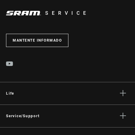
SERVICE
MANTENTE INFORMADO
Life
Stories
Cultura
Service/Support
Rider Support Contact