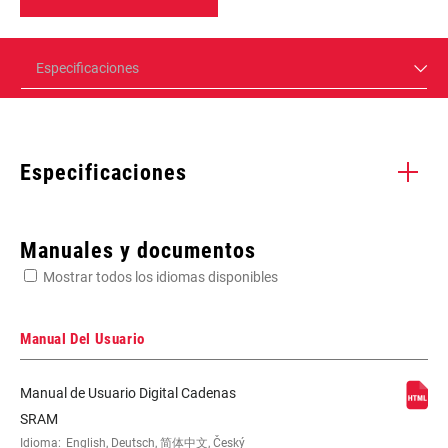
Especificaciones
Especificaciones
Enter serial number or part number for exact specs
Manuales y documentos
Mostrar todos los idiomas disponibles
Busca el número de serie del producto
Manual Del Usuario
Manual de Usuario Digital Cadenas
CHAIN
T-Type
SRAM
TECHNOLOGY
Idioma:
English, Deutsch, 简体中文, Český