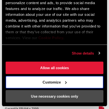
personalize content and ads, to provide social media
features and to analyze our traffic. We also share
2023 SRAM Spare Parts Catalog
information about your use of our site with our social
Idioma:
English
media, advertising, and analytics partners who may
70 MB
combine it with other information that you’ve provided to
them or that they’ve collected from your use of their
services. View our
Cookie Policy
.
Mapa De Compatibilidades
Show details
AXS Components Compatibility Map
Idioma:
English
353 KB
Allow all cookies
Customize
Garantía SRAM
Use necessary cookies only
Garantía SRAM y ZIPP