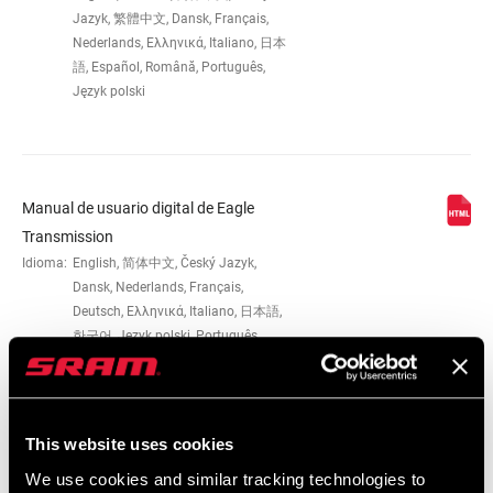
Jazyk, 繁體中文, Dansk, Français,
Nederlands, Ελληνικά, Italiano, 日本
語, Español, Română, Português,
Język polski
Manual de usuario digital de Eagle
Transmission
Idioma:
English, 简体中文, Český Jazyk,
Dansk, Nederlands, Français,
Deutsch, Ελληνικά, Italiano, 日本語,
한국어, Język polski, Português,
Română, Español
This website uses cookies
Catálogo De Repuestos
We use cookies and similar tracking technologies to