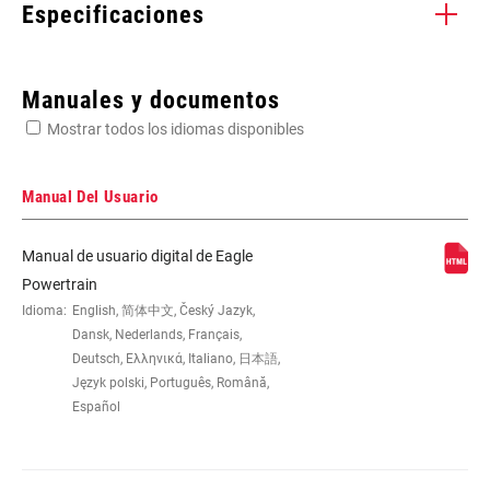
Especificaciones
Enter serial number or part number for exact specs
Manuales y documentos
Mostrar todos los idiomas disponibles
Busca el número de serie del producto
Manual Del Usuario
Manual de usuario digital de Eagle
COMMUNICATION
AXS
Powertrain
PROTOCOL
Idioma:
English, 简体中文, Český Jazyk,
Dansk, Nederlands, Français,
Deutsch, Ελληνικά, Italiano, 日本語,
Język polski, Português, Română,
Español