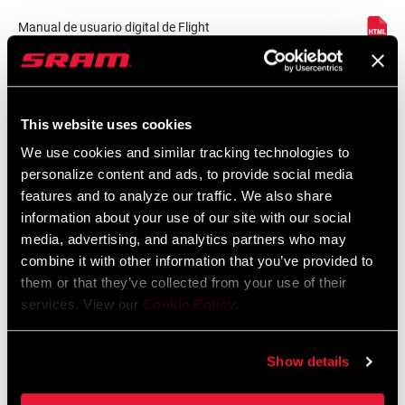
Manual de usuario digital de Flight
Attendant
Idioma:
English, 简体中文, Český Jazyk,
Dansk, Nederlands, Français,
Deutsch, Ελληνικά, Italiano, 日本語,
This website uses cookies
한국어, Język polski, Português,
We use cookies and similar tracking technologies to
Español, Română
personalize content and ads, to provide social media
features and to analyze our traffic. We also share
information about your use of our site with our social
media, advertising, and analytics partners who may
Mapa De Compatibilidades
combine it with other information that you’ve provided to
them or that they’ve collected from your use of their
AXS Components Compatibility Map
services. View our
Cookie Policy
.
Idioma:
English
353 KB
Show details