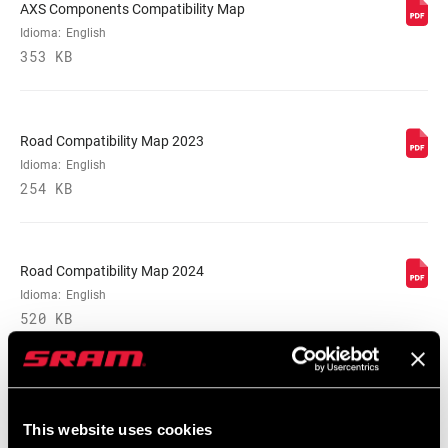
TECHNOLOGY
T-Type
AXS Components Compatibility Map
Idioma:
English
353 KB
DRIVETRAIN
1x
CONFIGURATION
Road Compatibility Map 2023
TECHNOLOGY
n/a
Idioma:
English
(FD)
254 KB
FRONT TOOTH
0
JUMP
Road Compatibility Map 2024
Idioma:
English
520 KB
Garantía SRAM
This website uses cookies