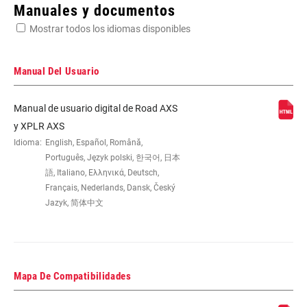
Enter serial number or part number for exact specs
Manuales y documentos
Mostrar todos los idiomas disponibles
Busca el número de serie del producto
Manual Del Usuario
Manual de usuario digital de Road AXS
CHAINRING
6.5mm
y XPLR AXS
OFFSET
Idioma:
English, Español, Română,
Português, Język polski, 한국어, 日本
語, Italiano, Ελληνικά, Deutsch,
BOTTOM
DUB
Français, Nederlands, Dansk, Český
BRACKET
TECHNOLOGY
Jazyk, 简体中文
CRANKSETS
Road
TYPE
Mapa De Compatibilidades
CHAIN
Eagle, Road Flattop D1, Road Flattop E1,