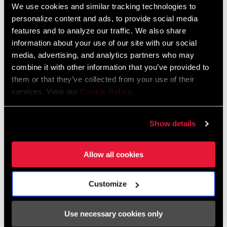
Garantía SRAM y ZIPP
We use cookies and similar tracking technologies to
604 kb
personalize content and ads, to provide social media
features and to analyze our traffic. We also share
information about your use of our site with our social
media, advertising, and analytics partners who may
Especificaciones De Ajuste Del Cuadro
combine it with other information that you’ve provided to
them or that they’ve collected from your use of their
2024 Road Frame Fit Specifications
services. View our
Cookie Policy
.
Idioma:
English
10 MB
Show details
Allow all cookies
Vídeos
Customize
Mostrar todos los idiomas disponibles
Use necessary cookies only