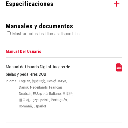
Especificaciones
Enter serial number or part number for exact specs
Manuales y documentos
Mostrar todos los idiomas disponibles
Busca el número de serie del producto
Manual Del Usuario
Manual de Usuario Digital Juegos de
SPEEDS
11/12
bielas y pedalieres DUB
Idioma:
English, 简体中文, Český Jazyk,
Dansk, Nederlands, Français,
BB
DUB BSA73,DUB PF89.5,DUB PF92,DUB
Deutsch, Ελληνικά, Italiano, 日本語,
COMPATIBILITY
PF30 MTB73,DUB BB30 MTB73
한국어, Język polski, Português,
Română, Español
CHAINRING SIZE
30, 32, 34