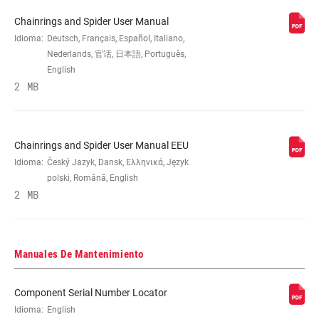
CRANK ARM
155mm, 165mm, 170mm, 175mm
Chainrings and Spider User Manual
LENGTH
Idioma:
Deutsch, Français, Español, Italiano,
Nederlands, 官话, 日本語, Português,
English
CHAINLINE
49.0mm, 52.0mm, 55.0mm, 76.5mm
2 MB
BB SPINDLE
DUB
INTERFACE
Chainrings and Spider User Manual EEU
Idioma:
Český Jazyk, Dansk, Ελληνικά, Język
CHAINRING
Aluminum, Steel
polski, Română, English
MATERIAL
2 MB
BOLT CIRCLE
Direct Mount (DM)
DIAMETER (BCD)
Manuales De Mantenimiento
CHAINRING
3mm, -4mm, 6mm
Component Serial Number Locator
OFFSET
Idioma:
English