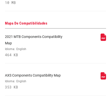
10 MB
BOTTOM
DUB
BRACKET
TECHNOLOGY
Mapa De Compatibilidades
CRANKSETS
FAT, MTB, MTB Cannondale Ai, MTB
TYPE
2021 MTB Components Compatibility
Wide, Super Boost+
Map
Idioma:
English
CHAIN
11 Speed Powerchain, Eagle
464 KB
TECHNOLOGY
DRIVETRAIN
1x
AXS Components Compatibility Map
CONFIGURATION
Idioma:
English
353 KB
TECHNOLOGY
n/a
(FD)