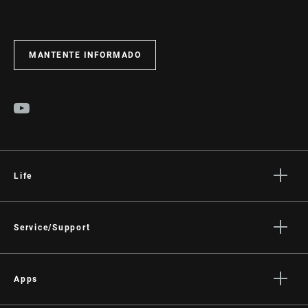
MANTENTE INFORMADO
Life
Stories
Cultura
Service/Support
Rider Support Contact
Dealer Support
Apps
Manuals, Documents & Videos