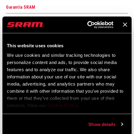
FRONT TOOTH
0
JUMP
Garantía SRAM
Garantía SRAM y ZIPP
604 kb
This website uses cookies
We use cookies and similar tracking technologies to
Especificaciones De Ajuste Del Cuadro
personalize content and ads, to provide social media
features and to analyze our traffic. We also share
2024 MTB Frame Fit Specifications
information about your use of our site with our social
Idioma:
English
media, advertising, and analytics partners who may
6 MB
combine it with other information that you’ve provided to
them or that they’ve collected from your use of their
services. View our
Cookie Policy
.
Vídeos
Show details
Mostrar todos los idiomas disponibles