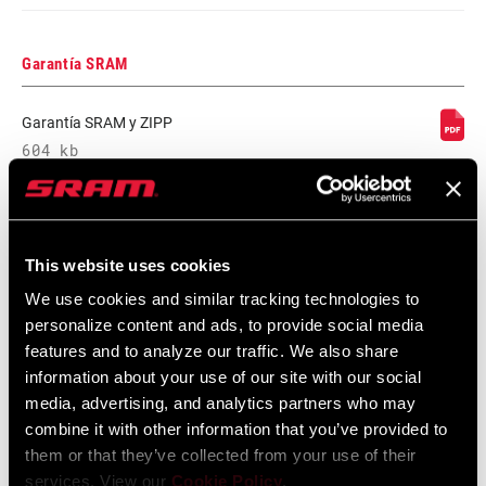
Garantía SRAM
Garantía SRAM y ZIPP
604 kb
Especificaciones De Ajuste Del Cuadro
This website uses cookies
We use cookies and similar tracking technologies to
2024 MTB Frame Fit Specifications
personalize content and ads, to provide social media
Idioma:
English
6 MB
features and to analyze our traffic. We also share
information about your use of our site with our social
media, advertising, and analytics partners who may
combine it with other information that you’ve provided to
them or that they’ve collected from your use of their
Vídeos
services. View our
Cookie Policy
.