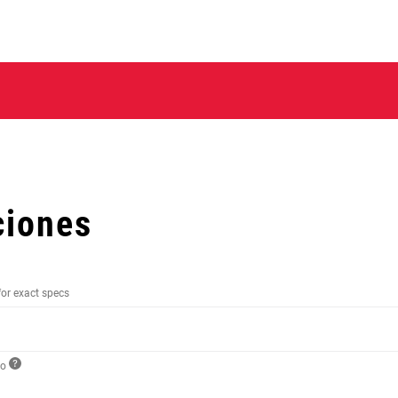
ciones
for exact specs
to