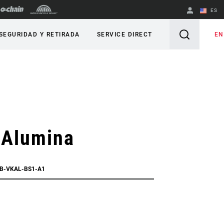
ES
English
EN
SEGURIDAD Y RETIRADA
SERVICE DIRECT
Spanish
Cambiar de
región
 Alumina
HB-VKAL-BS1-A1