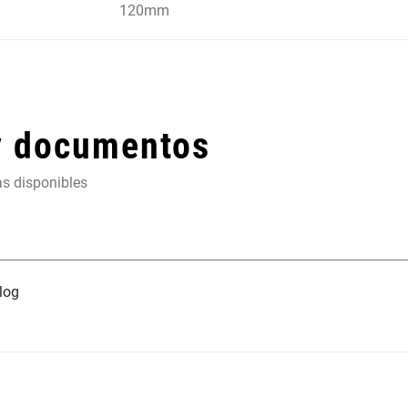
120mm
y documentos
as disponibles
log