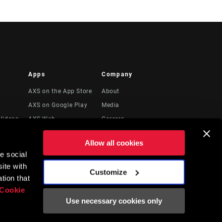
Apps
Company
AXS on the App Store
About
AXS on Google Play
Media
Videos
AXS Web
Careers
Logos
Allow all cookies
Locations
e social
to
Recursos Legales
ite with
Customize
tion that
Cookie
Use necessary cookies only