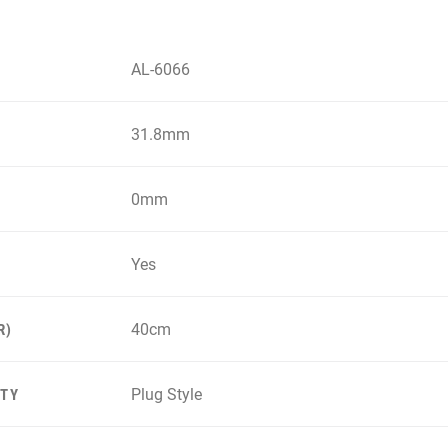
AL-6066
31.8mm
0mm
Yes
40cm
R)
Plug Style
ITY