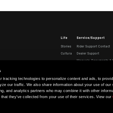
Life
Service/Support
Stories
Rider Support Contact
Cultura
Dealer Support
Manuals, Documents & 
Recalls
s
Warranty
 tracking technologies to personalize content and ads, to provid
Registración del produc
ze our traffic. We also share information about your use of our s
Service Direct
ing, and analytics partners who may combine it with other informa
 that they’ve collected from your use of their services. View our