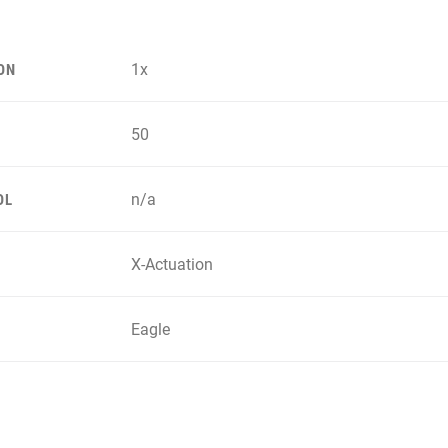
1x
ON
50
n/a
OL
X-Actuation
Eagle