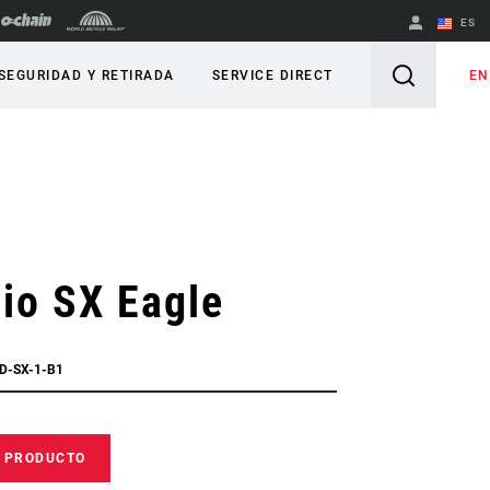
ES
English
EN
SEGURIDAD Y RETIRADA
SERVICE DIRECT
Spanish
Cambiar de
región
io SX Eagle
D-SX-1-B1
E PRODUCTO