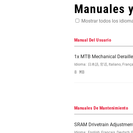
Manuales 
Mostrar todos los idiom
Manual Del Usuario
1x MTB Mechanical Deraill
Idioma:
日本語, 官话, Italiano, Français
8 MB
Manuales De Mantenimiento
SRAM Drivetrain Adjustment
Idioma:
English, Français, Deutsch, 