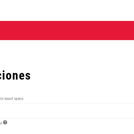
ciones
for exact specs
to