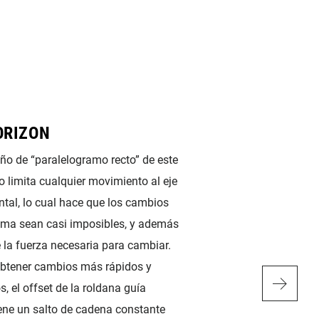
ORIZON
X-SYNC
eño de “paralelogramo recto” de este
Los platos SRAM X
 limita cualquier movimiento al eje
el nivel más alto de
ntal, lo cual hace que los cambios
durabilidad. Los die
ma sean casi imposibles, y además
cuadrado del SRAM
 la fuerza necesaria para cambiar.
cadena antes que lo
btener cambios más rápidos y
con forma triangular
s, el offset de la roldana guía
estrecho y afilado,
ne un salto de cadena constante
redondeados, contri