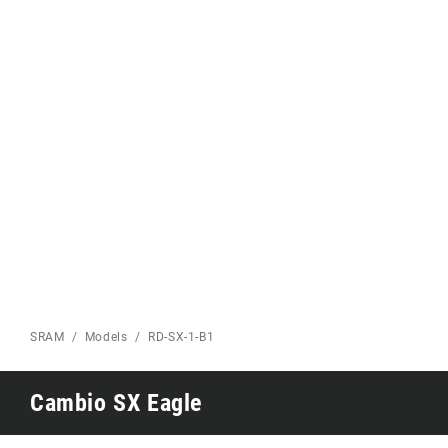
Eagle 70
CARRETERA INICIO
Eagle 1987 -
Edición limitada
MONTAÑA INICIO
SRAM
Models
RD-SX-1-B1
Cambio SX Eagle