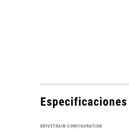
porciona un
l 520%, que
2x11.
Especificaciones
DRIVETRAIN CONFIGURATION