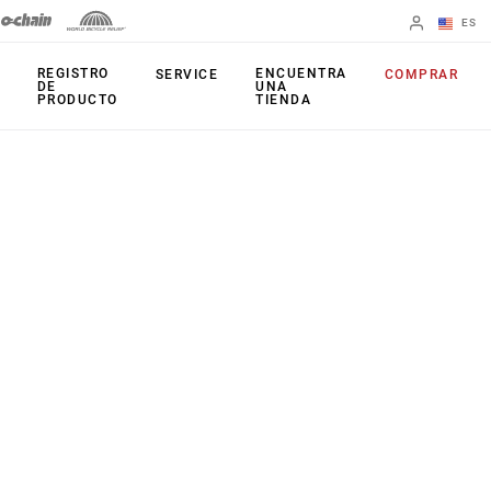
ES
English
REGISTRO
ENCUENTRA
SERVICE
COMPRAR
DE
UNA
PRODUCTO
TIENDA
Spanish
Cambiar de
región
PRODUCTOS
Mandos de
Platos
cambio
Cassettes
Frenos
Cadenas
Cambios
Accesorios
Juegos de bielas
Aplicaciones
Potenciómetros
Patilla de Cambio
Arañas activas
Universal (UDH)