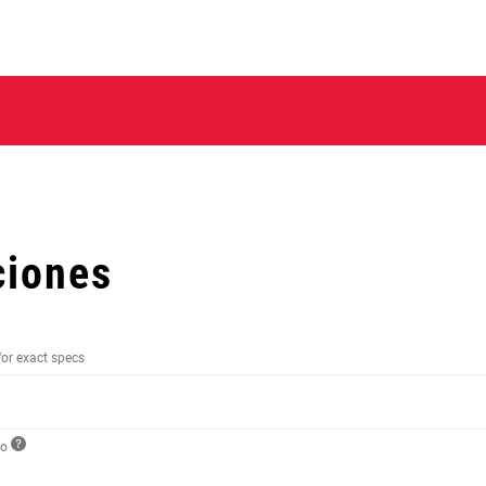
ciones
for exact specs
to