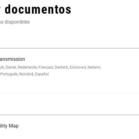
y documentos
as disponibles
ransmission
 Dansk, Nederlands, Français, Deutsch, Ελληνικά, Italiano,
Português, Română, Español
lity Map