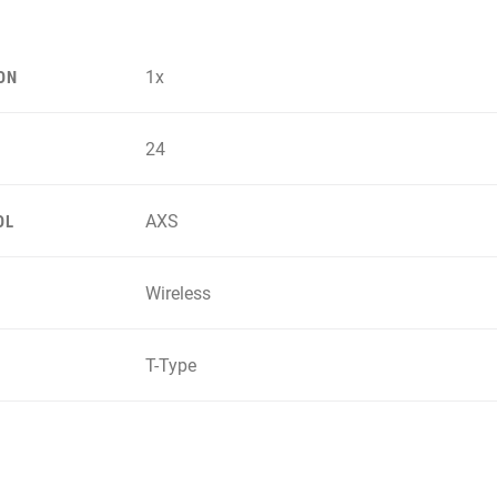
1x
ON
24
AXS
OL
Wireless
T-Type