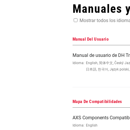
Manuales 
Mostrar todos los idiom
Manual Del Usuario
Manual de usuario de DH T
Idioma:
English, 简体中文, Český Jazyk,
日本語, 한국어, Język polski, 
Mapa De Compatibilidades
AXS Components Compatibi
Idioma:
English