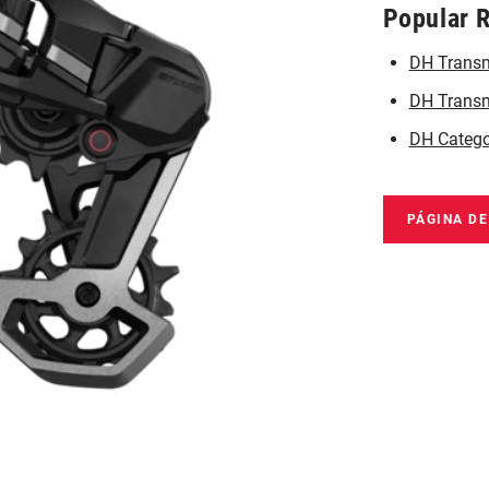
Popular 
DH Transm
DH Transmi
DH Catego
PÁGINA D