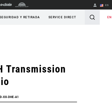
ES
English
EN
SEGURIDAD Y RETIRADA
SERVICE DIRECT
Spanish
Cambiar de
región
H Transmission
io
RD-XX-DHE-A1