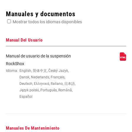
Enter serial number or part number for exact specs
Manuales y documentos
Mostrar todos los idiomas disponibles
Busca el número de serie del producto
Manual Del Usuario
Manual de usuario de la suspensión
EYE TO EYE /
200x57, 216x63, 222x66, 222x70,
RockShox
STROKE
240x76, 267x89, n/a
Idioma:
English, 简体中文, Český Jazyk,
Dansk, Nederlands, Français,
Deutsch, Ελληνικά, Italiano, 日本語,
DAMPER TYPE
n/a
Język polski, Português, Română,
Español
REBOUND TUNE
A, H, L, L3, M
COMPRESSION
Black, H, L, L3, M
Manuales De Mantenimiento
TUNE