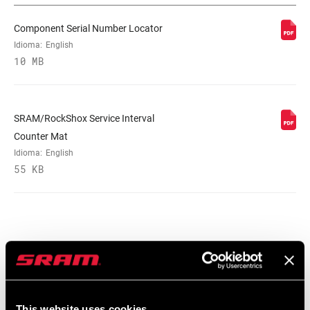
Component Serial Number Locator
LOCKOUT FORCE
., M, n/a
Idioma:
English
10 MB
SHAFT EYELET
n/a
SRAM/RockShox Service Interval
WEIGHT BASED
216x63, no coil, no hardware
Counter Mat
ON
Idioma:
English
55 KB
Catálogo De Repuestos
2025 RockShox Spare Part Catalog
This website uses cookies
Idioma:
English