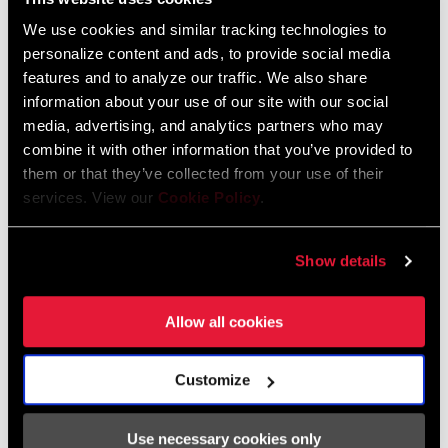
89 MB
We use cookies and similar tracking technologies to
personalize content and ads, to provide social media
features and to analyze our traffic. We also share
information about your use of our site with our social
2026 RockShox Spare Part Catalog
media, advertising, and analytics partners who may
Idioma:
English
96 MB
combine it with other information that you’ve provided to
them or that they’ve collected from your use of their
services. View our
Cookie Policy
.
Instrucciones De Seguridad
Show details
95-4018-009-000 Safety Instructions
Suspension
Allow all cookies
Idioma:
日本語, 官话, Português, Nederlands,
Italiano, Français, Español, English,
Customize
Deutsch
348 KB
Use necessary cookies only