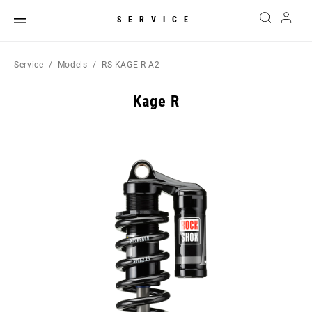
SERVICE
Service
Models
RS-KAGE-R-A2
Kage R