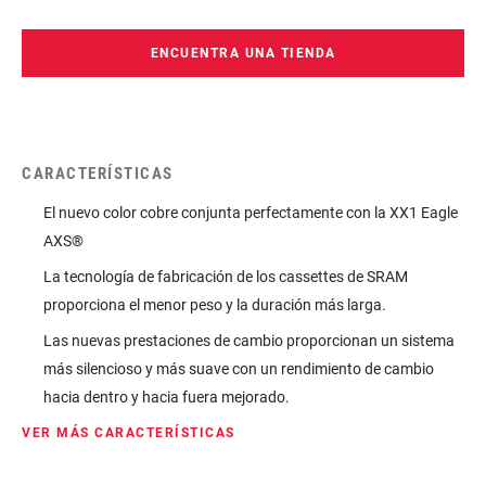
características del cambio mejoran tanto los cambios hacia
dentro como hacia fuera, y la retención de la cadena. Este
ENCUENTRA UNA TIENDA
cassette encaja a la perfección, en rendimiento y color, con los
componentes XX1 Eagle AXS™.
CARACTERÍSTICAS
El nuevo color cobre conjunta perfectamente con la XX1 Eagle
AXS®
La tecnología de fabricación de los cassettes de SRAM
proporciona el menor peso y la duración más larga.
Las nuevas prestaciones de cambio proporcionan un sistema
más silencioso y más suave con un rendimiento de cambio
hacia dentro y hacia fuera mejorado.
VER MÁS CARACTERÍSTICAS