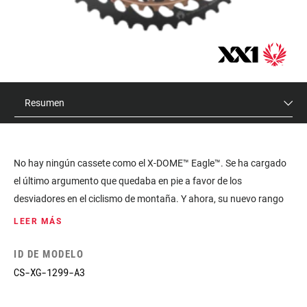
Resumen
No hay ningún cassete como el X-DOME™ Eagle™. Se ha cargado
el último argumento que quedaba en pie a favor de los
desviadores en el ciclismo de montaña. Y ahora, su nuevo rango
de cambio de 10-50d ha abierto la puerta aun ecosistema entero
LEER MÁS
de grupos Eagle™. Diseñado para utilizarse junto a nuestro
contrastado y fiable núcleo XD™, este cassette de 12 velocidades
ID DE MODELO
ofrece un rango de cambio óptimo del 500 por ciento. El X-Dome™
CS-XG-1299-A3
ha demostrado en tests independientes que su arquitectura
ofrece el cassette más resistente del mercado. Las nuevas