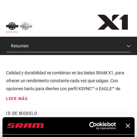
Resumen
Calidad y durabilidad se combinan en las bielas SRAM X1, para
ofrecer un rendimiento constante cada vez que salgas. Con
opciones tanto para dientes con perfil XSYNC™ o EAGLE™ de
SRAM, las bielas X1 se han diseñado para controlar
LEER MÁS
completamente la cadena. Gracias a los cinco platos disponibles,
puedes personalizar tu rango de cambio para que se ajuste a tus
ID DE MODELO
necesidades. La tecnología DUB™ aporta un pedalier de
FC-X-C-B1
construcción mejorada y un nuevo diseño de eje. Todo ello
sumado contribuye a que el encaje del pedalier sea más uniforme,