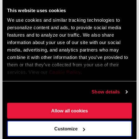
un mejor sellado contra la contaminación, y permite la
This website uses cookies
compatibilidad con componentes anteriores y futuros. Ahora,
ENCUENTRA UNA TIENDA
We use cookies and similar tracking technologies to
todo el mundo puede beneficiarse de un nuevo parámetro de
personalize content and ads, to provide social media
durabilidad.
features and to analyze our traffic. We also share
information about your use of our site with our social
CARACTERÍSTICAS
media, advertising, and analytics partners who may
combine it with other information that you’ve provided to
Tecnología DUB™, que contribuye a que el encaje del pedalier
them or that they’ve collected from your use of their
sea más uniforme, a un mejor sellado contra la contaminación,
services. View our
Cookie Policy
.
y además es compatible con componentes anteriores y
futuros.
Show details
Allow all cookies
Customize
Tecnología