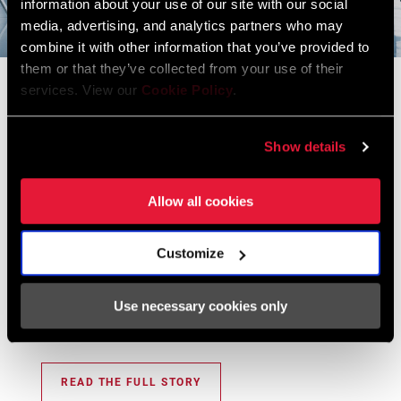
information about your use of our site with our social
media, advertising, and analytics partners who may
combine it with other information that you’ve provided to
them or that they’ve collected from your use of their
Flight Attendant
services. View our
Cookie Policy
.
Our Development Story
An era before electronics on bikes and when dropper
Show details
posts were just making their way onto the scene. Fast
forward seven years later, Flight Attendant was being
Allow all cookies
fine-tuned for its worldwide debut. If you believe the hype
(and we do), Flight Attendant may change the game
Customize
forever. Buckle up. This will make mountain biking evolve.
But before we go forward, let’s look back and talk to
Use necessary cookies only
those who were part of the development of Flight
Attendant from the ground up.
READ THE FULL STORY