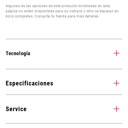
Algunas de las opciones de este producto mostradas en esta
página no están disponibles para su compra y sólo se equipan en
bicis completas. Consulta tu tienda para más detalles.
Tecnología
CARBON TUNED
B
Fuerza y rigidez es lo que necesitas, y ligereza, lo que deseas. El
BOO
Especificaciones
diseño de laminado de carbono de SRAM afina y mejora la
pos
y
rigidez de las zonas de estrés crítico. Arquitectura conificada y
una
CHAINRING
n
escalonada que asegura un ahorro de peso sin comprometer la
3mm
anc
Service
OFFSET
potencia.
así
más
BOTTOM
DUB
Encuentra
MONTAJE. MANTENIMIENTO. COMPATIBILIDAD.