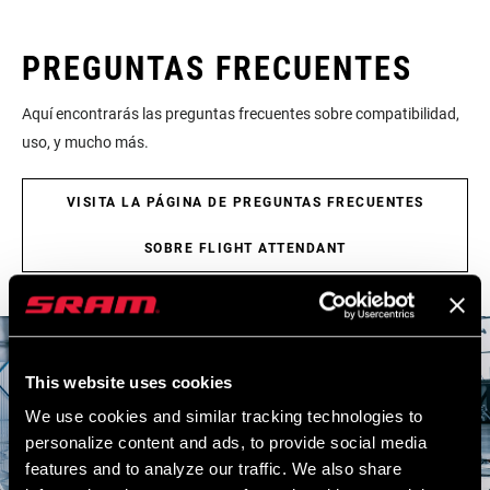
BRACKET
toda la documentación necesaria para el montaje, uso y
TECHNOLOGY
mantenimiento de los componentes, en el centro de asistencia
PREGUNTAS FRECUENTES
SRAM.
CRANKSETS
MTB, MTB Wide
Aquí encontrarás las preguntas frecuentes sobre compatibilidad,
TYPE
uso, y mucho más.
VISITAR LA PÁGINA DE SERVICIO
01
/ 06
CHAIN
11 Speed Powerchain, Eagle
TECHNOLOGY
VISITA LA PÁGINA DE PREGUNTAS FRECUENTES
SOBRE FLIGHT ATTENDANT
DRIVETRAIN
1x
CONFIGURATION
TECHNOLOGY
n/a
(FD)
This website uses cookies
We use cookies and similar tracking technologies to
personalize content and ads, to provide social media
FRONT TOOTH
0
JUMP
features and to analyze our traffic. We also share