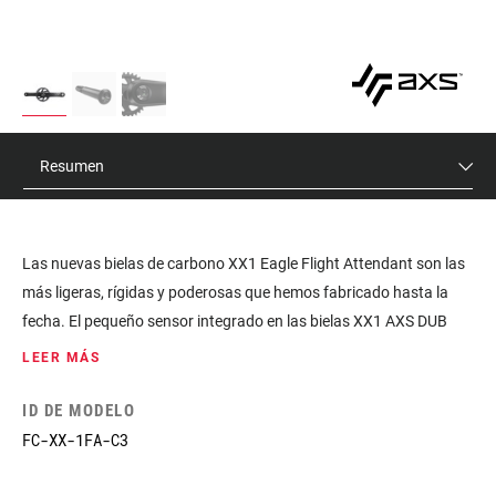
Resumen
Las nuevas bielas de carbono XX1 Eagle Flight Attendant son las
más ligeras, rígidas y poderosas que hemos fabricado hasta la
fecha. El pequeño sensor integrado en las bielas XX1 AXS DUB
tiene tecnología AXS y recibe todos los datos de pedaleo en
LEER MÁS
tiempo real, notificándolo al módulo de control del Flight
Attendant en el preciso momento en que te mueves (o dejas de
ID DE MODELO
hacerlo).
FC-XX-1FA-C3