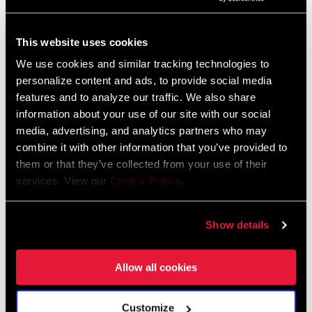
ENCUENTRA UNA TIENDA
This website uses cookies
We use cookies and similar tracking technologies to
personalize content and ads, to provide social media
features and to analyze our traffic. We also share
CARACTERÍSTICAS
information about your use of our site with our social
media, advertising, and analytics partners who may
La tecnología de gestión de cadena Orbit hace que la
combine it with other information that you’ve provided to
transmisión sea silenciosa y segura
them or that they’ve collected from your use of their
Equipado con la tecnología AXS para un ajuste,
services. View our
Cookie Policy
.
personalización y fiabilidad sencillos
Compatible con transmisiones 1x y 2x
Show details
VER MÁS CARACTERÍSTICAS
Allow all cookies
Customize