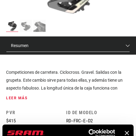
Resumen
Competiciones de carretera. Ciclocross. Gravel. Salidas con la
grupeta. Este cambio sirve para todas ellas, y además tiene un
aspecto fabuloso. La longitud única de la caja funciona con
cualquier cassette, desde el 10-28D hasta el 10-36D, para 1x o 2x.
LEER MÁS
Los cambios son rápidos y precisos, y la fluida amortiguación
Orbit retiene la cadena bajo control frente a cualquier obstáculo,
PVR
ID DE MODELO
desde un socavón a una raíz. Y los gráficos se ven lo justo, solo
$415
RD-FRC-E-D2
para recordarte que tienes la transmisión completamente wireless
más chula que existe.