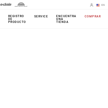
ES
English
REGISTRO
ENCUENTRA
SERVICE
COMPRAR
DE
UNA
PRODUCTO
TIENDA
Spanish
Cambiar de
región
PRODUCTOS
Mandos de
Platos
cambio
Cassettes
Frenos
Cadenas
Cambios
Accesorios
Juegos de bielas
Aplicaciones
Potenciómetros
Patilla de Cambio
Arañas activas
Universal (UDH)