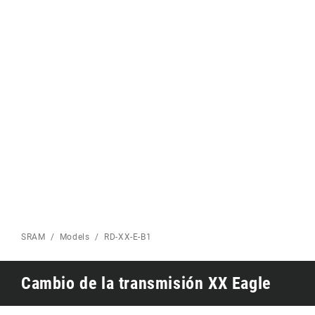
Eagle 70
CARRETERA INICIO
Eagle 1987 -
Edición limitada
MONTAÑA INICIO
SRAM
Models
RD-XX-E-B1
Cambio de la transmisión XX Eagle