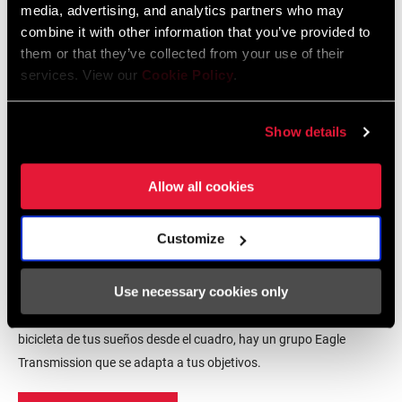
media, advertising, and analytics partners who may
combine it with other information that you’ve provided to
them or that they’ve collected from your use of their
services. View our
Cookie Policy
.
Show details
Allow all cookies
Customize
Grupos Eagle Transmission
Use necessary cookies only
Ya sea para mejorar tu bicicleta de toda la vida o para diseñar la
bicicleta de tus sueños desde el cuadro, hay un grupo Eagle
Transmission que se adapta a tus objetivos.