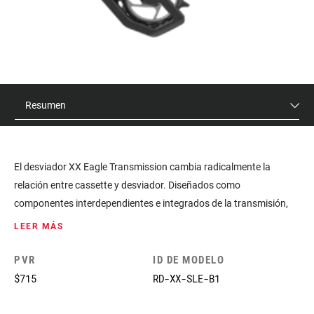
Resumen
El desviador XX Eagle Transmission cambia radicalmente la
relación entre cassette y desviador. Diseñados como
componentes interdependientes e integrados de la transmisión,
los soportes del cambio T-Type rodean el propio eje de la rueda,
LEER MÁS
contactando directamente con el cassette y siendo la primera
interfaz sin patilla de cambio. Su método de acople Full Mount
PVR
ID DE MODELO
revolucionario crea una conexión mucho más robusta y abraza
$715
RD-XX-SLE-B1
ambos lados del cuadro. Los nuevos cambios de esta transmisión
tienen el mismo procedimiento de enlace y ajuste que nuestros