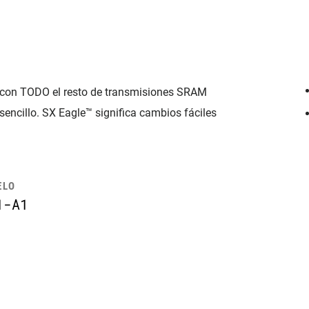
 con TODO el resto de transmisiones SRAM
encillo. SX Eagle™ significa cambios fáciles
ELO
1-A1