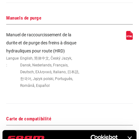
Manuels de purge
Manuel de raccourcissement de la
durite et de purge des freins à disque
hydrauliques pour route (HRD)
Langue
English, 简体中文, Český Jazyk,
:
Dansk, Nederlands, Français,
Deutsch, Ελληνικά, Italiano, 日本語,
한국어, Język polski, Português,
Română, Español
Carte de compatibilité
MTB and Road Hydraulic Disc Brake