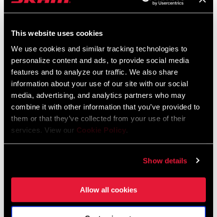
Lever and Caliper Compatibility
Langue
English
:
This website uses cookies
152 KB
We use cookies and similar tracking technologies to
personalize content and ads, to provide social media
features and to analyze our traffic. We also share
SRAM Avid Disc Brake Pad
information about your use of our site with our social
media, advertising, and analytics partners who may
Identification Guide
combine it with other information that you’ve provided to
Langue
English
:
them or that they’ve collected from your use of their
159 KB
services. View our
Cookie Policy
.
Show details
Frame Fit Spécifications
Allow all cookies
2024 Road Frame Fit Specifications
Langue
English