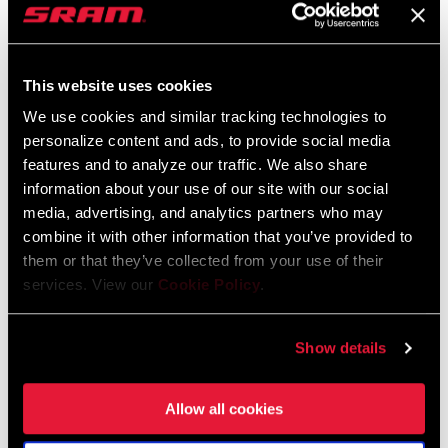
2026 RockShox Spare Part Catalog
This website uses cookies
Langue
English
We use cookies and similar tracking technologies to
:
personalize content and ads, to provide social media
96 MB
features and to analyze our traffic. We also share
information about your use of our site with our social
media, advertising, and analytics partners who may
Consignes de sécurité
combine it with other information that you’ve provided to
them or that they’ve collected from your use of their
95-4018-009-000 Safety Instructions
services. View our
Cookie Policy
.
Suspension
Langue
日本語, 官话, Português, Nederlands,
Show details
:
Italiano, Français, Español, English,
Deutsch
348 KB
Allow all cookies