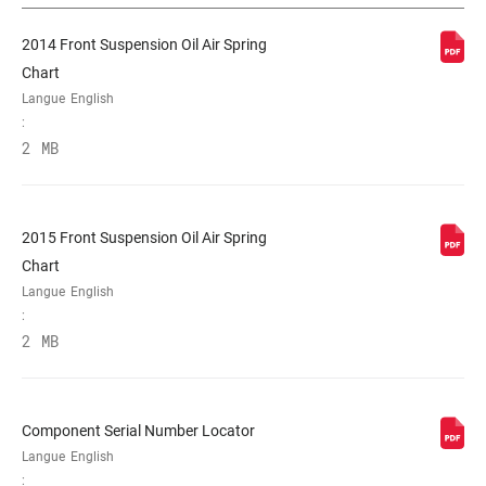
2014 Front Suspension Oil Air Spring
PIVOT
1.5" Aluminum, 1-1/8" Aluminum, 1-
Chart
1/8" Steel, Tapered
Langue
English
:
AXE
20x110mm
2 MB
RÉGLAGES DE
Crown
L'AMORTISSEMENT
2015 Front Suspension Oil Air Spring
Chart
Langue
English
RESSORT
Coil
:
2 MB
DIAMÈTRE
n/a
MAXIMUM DU
DISQUE
Component Serial Number Locator
Langue
English
: