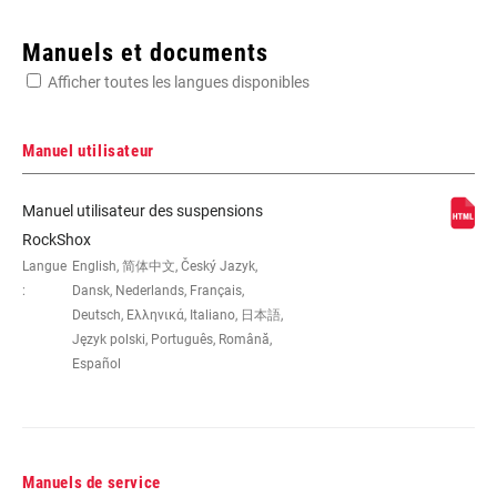
Enter serial number or part number for exact specs
Manuels et documents
Afficher toutes les langues disponibles
Manuel utilisateur
DIMENSION DE LA
26"
Manuel utilisateur des suspensions
ROUE
RockShox
Langue
English, 简体中文, Český Jazyk,
:
Dansk, Nederlands, Français,
DÉBATTEMENT
160mm, 170mm, 180mm
(MM)
Deutsch, Ελληνικά, Italiano, 日本語,
Język polski, Português, Română,
Español
DÉPORT
40mm
COLORIS
Diffusion Black, Gloss Black, Gloss
White
Manuels de service