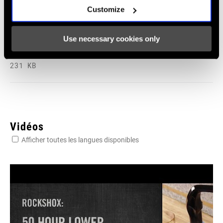
Customize
95-4018-009-100 Safety Instructions
Suspension EEU
Use necessary cookies only
Langue
Ελληνικά, Română, Język polski,
:
English, Dansk, Český Jazyk
231 KB
Vidéos
Afficher toutes les langues disponibles