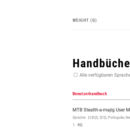
WEIGHT (G)
Handbücher
Alle verfügbaren Sprach
Benutzerhandbuch
MTB Stealth-a-majig User 
Sprache:
日本語, 官话, Português, Neder
1 MB