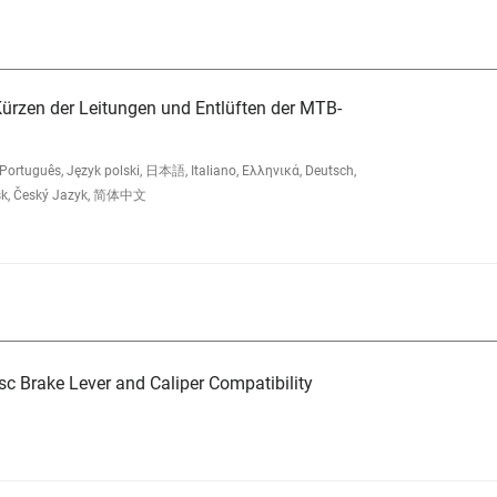
 Kürzen der Leitungen und Entlüften der MTB-
Português, Język polski, 日本語, Italiano, Ελληνικά, Deutsch,
nsk, Český Jazyk, 简体中文
c Brake Lever and Caliper Compatibility