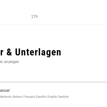
279
 & Unterlagen
en anzeigen
Manual
lands, Italiano, Français, Español, English, Deutsch