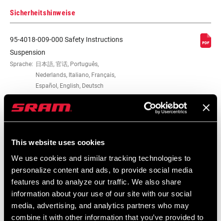
Sicherheitshinweise
95-4018-009-000 Safety Instructions
Suspension
Sprache:
日本語, 官话, Português,
Nederlands, Italiano, Français,
Español, English, Deutsch
348 KB
95-4018-009-100 Safety Instructions
This website uses cookies
Suspension EEU
We use cookies and similar tracking technologies to
Sprache:
Ελληνικά, Română, Język polski,
personalize content and ads, to provide social media
English, Dansk, Český Jazyk
features and to analyze our traffic. We also share
231 KB
information about your use of our site with our social
media, advertising, and analytics partners who may
combine it with other information that you’ve provided to