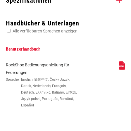
Spezifikationen
Enter serial number or part number for exact specs
Handbücher & Unterlagen
Alle verfügbaren Sprachen anzeigen
Suchen Sie die Seriennummer Ihres Produkts
Benutzerhandbuch
RockShox Bedienungsanleitung für
LAUFRADGRÖSSE
26", 27.5", 29"
Federungen
Sprache:
English, 简体中文, Český Jazyk,
Dansk, Nederlands, Français,
FEDERWEG (MM)
100mm, 110mm, 120mm, 80mm,
Deutsch, Ελληνικά, Italiano, 日本語,
90mm
Język polski, Português, Română,
Español
GABELVERSATZ
42mm, 46mm, 51mm, Standard