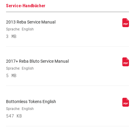
FARBE (FS)
Diffusion Black, Gloss Black,
Service-Handbücher
Gloss White
2013 Reba Service Manual
STEUERROHR
Sprache:
English
1 1/8" ALUMINUM, 1-1/8"
3 MB
Aluminum, T2 Tapered, Tapered
ACHSE
15X 100MM, 15x100mm, 9mm
2017+ Reba Bluto Service Manual
Quick Release
Sprache:
English
5 MB
DÄMPFEREINSTELLUNG
Crown, REMOTE, Remote (sold
separately)
Bottomless Tokens English
FEDER
Solo Air
Sprache:
English
547 KB
MINIMALE
n/a
ROTORGRÖSSE