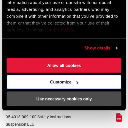
information about your use of our site with our social
MTB Hub/Fork/Wheel/End Cap
media, advertising, and analytics partners who may
Compatibilty
combine it with other information that you’ve provided to
126 KB
them or that they’ve collected from your use of their
services. View our
Cookie Policy
.
Sicherheitshinweise
Show details
95-4018-009-000 Safety Instructions
Allow all cookies
Suspension
Sprache:
日本語, 官话, Português,
Nederlands, Italiano, Français,
Customize
Español, English, Deutsch
348 KB
Use necessary cookies only
95-4018-009-100 Safety Instructions
Suspension EEU