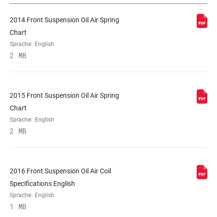
2014 Front Suspension Oil Air Spring
STEUERROHR
Tapered
Chart
Sprache:
English
ACHSE
15x100mm
2 MB
STANDROHR-TYP
32mm straight wall steel, 490,
2015 Front Suspension Oil Air Spring
509, 520, 539, 549, n/a
Chart
Sprache:
English
DÄMPFEREINSTELLUNG
Crown, Remote (sold separately)
2 MB
FEDER
Solo Air
2016 Front Suspension Oil Air Coil
Specifications English
MAXIMALE
200mm
Sprache:
English
ROTORGRÖSSE
1 MB