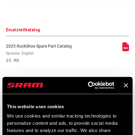
Ersatzteilkatalog
2025 RockShox Spare Part Catalog
Sprache:
English
89 MB
2026 RockShox Spare Part Catalog
Sprache:
English
96 MB
This website uses cookies
We use cookies and similar tracking technologies to
personalize content and ads, to provide social media
Kompatibilitätskarte
features and to analyze our traffic. We also share