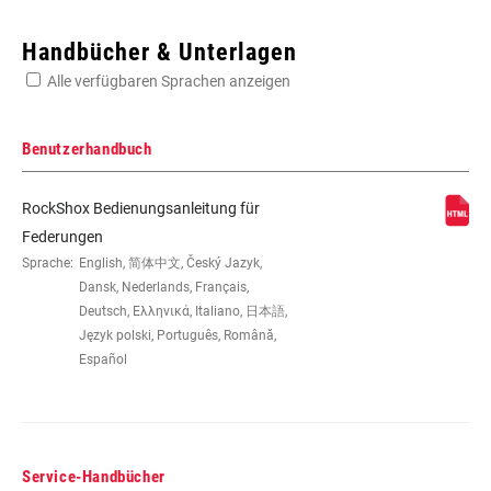
Enter serial number or part number for exact specs
Handbücher & Unterlagen
Alle verfügbaren Sprachen anzeigen
Suchen Sie die Seriennummer Ihres Produkts
Benutzerhandbuch
RockShox Bedienungsanleitung für
LAUFRADGRÖSSE
26", 27.5", 29"
Federungen
Sprache:
English, 简体中文, Český Jazyk,
Dansk, Nederlands, Français,
FEDERWEG (MM)
100mm, 130mm, 140mm
Deutsch, Ελληνικά, Italiano, 日本語,
Język polski, Português, Română,
Español
GABELVERSATZ
40mm, 42mm, 46mm, 51mm
FARBE (FS)
Custom, Diffusion Black, Gloss
Black, Gloss White
Service-Handbücher