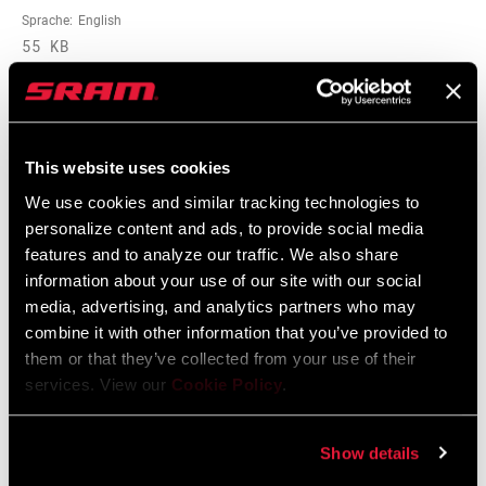
Sprache:
English
55 KB
保养手册 2017 Deluxe
5 MB
This website uses cookies
We use cookies and similar tracking technologies to
personalize content and ads, to provide social media
features and to analyze our traffic. We also share
Ersatzteilkatalog
information about your use of our site with our social
media, advertising, and analytics partners who may
2025 RockShox Spare Part Catalog
combine it with other information that you’ve provided to
Sprache:
English
them or that they’ve collected from your use of their
89 MB
services. View our
Cookie Policy
.
Show details
2026 RockShox Spare Part Catalog
Sprache:
English