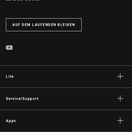
AUF DEM LAUFENDEN BLEIBEN
Life
Geschichten
Kultur
Service/Support
Fahrer Support
Händler Support
Apps
Handbücher, Dokumente & Videos