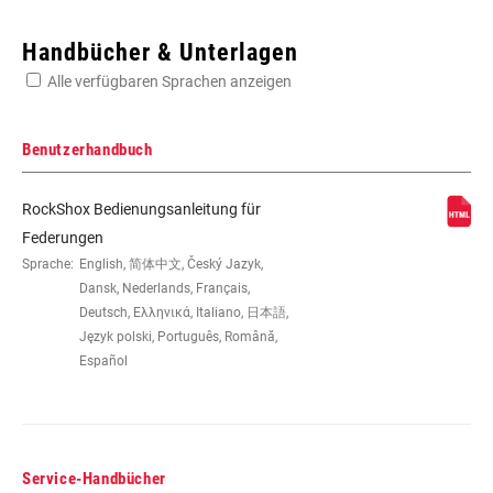
Enter serial number or part number for exact specs
Handbücher & Unterlagen
Alle verfügbaren Sprachen anzeigen
Suchen Sie die Seriennummer Ihres Produkts
Benutzerhandbuch
RockShox Bedienungsanleitung für
EYE TO EYE /
145x30, 145x32.5, 145x35(TR),
Federungen
STROKE
165x37.5, 165x40, 165x42.5, 165x45,
Sprache:
English, 简体中文, Český Jazyk,
170x30, 170x32.5, 170x35,
Dansk, Nederlands, Français,
185x47.5(TR), 185x50(TR),
Deutsch, Ελληνικά, Italiano, 日本語,
185x52.5(TR), 185x55(TR), 190x37.5,
Język polski, Português, Română,
190x40, 190x42.5, 190x45,
Español
205x57.5(TR), 205x60(TR),
205x62.5(TR), 205x65(TR), 210x47.5,
210x50, 210x52.5, 210x55, 230x57.5,
230x60, 230x62.5, 230x65
Service-Handbücher