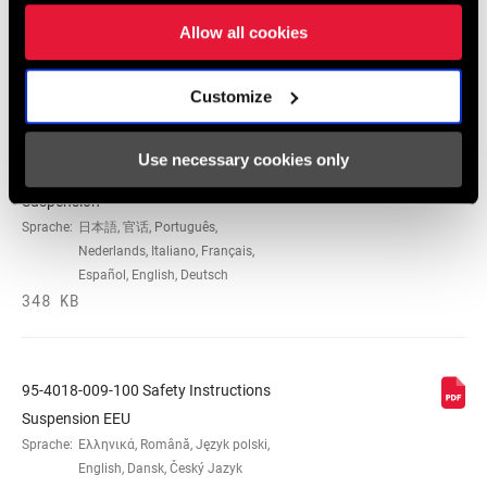
96 MB
Allow all cookies
Customize
Sicherheitshinweise
Use necessary cookies only
95-4018-009-000 Safety Instructions
Suspension
Sprache:
日本語, 官话, Português,
Nederlands, Italiano, Français,
Español, English, Deutsch
348 KB
95-4018-009-100 Safety Instructions
Suspension EEU
Sprache:
Ελληνικά, Română, Język polski,
English, Dansk, Český Jazyk