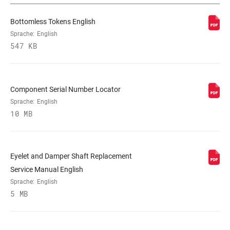
DÄMPFERTYP
n/a
Bottomless Tokens English
Sprache:
English
ZUGSTUFEN
H, L, M
547 KB
ABSTIMMUNG
DRUCKSTUFEN-
L, L3, M
ABSTIMMUNG
Component Serial Number Locator
Sprache:
English
10 MB
AUSSCHALT-
320, 380
KRAFT
Eyelet and Damper Shaft Replacement
SCHAFT-ÖSE
Bearing, Standard, Trunnion
Service Manual English
Sprache:
English
5 MB
GEHÄUSE-ÖSE
Bearing, No Bushing, Standard