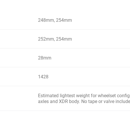
248mm, 254mm
252mm, 254mm
28mm
1428
Estimated lightest weight for wheelset conf
axles and XDR body. No tape or valve included