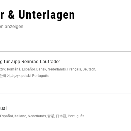
 & Unterlagen
en anzeigen
g für Zipp Rennrad-Laufräder
k, Română, Español, Dansk, Nederlands, Français, Deutsch,
 한국어, Język polski, Português
ual
s, Español, Italiano, Nederlands, 官话, 日本語, Português