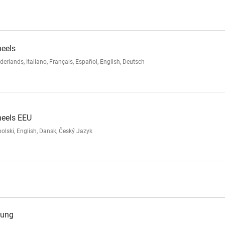
heels
lands, Italiano, Français, Español, English, Deutsch
heels EEU
lski, English, Dansk, Český Jazyk
tung