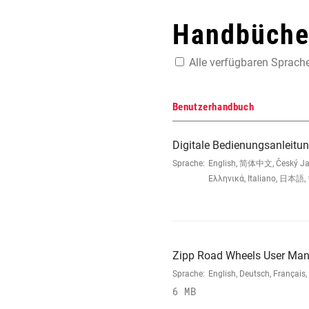
Handbücher
Alle verfügbaren Sprach
Benutzerhandbuch
Digitale Bedienungsanleitun
Sprache:
English, 简体中文, Český Jazy
Ελληνικά, Italiano, 日本語,
Zipp Road Wheels User Man
Sprache:
English, Deutsch, Françai
6 MB