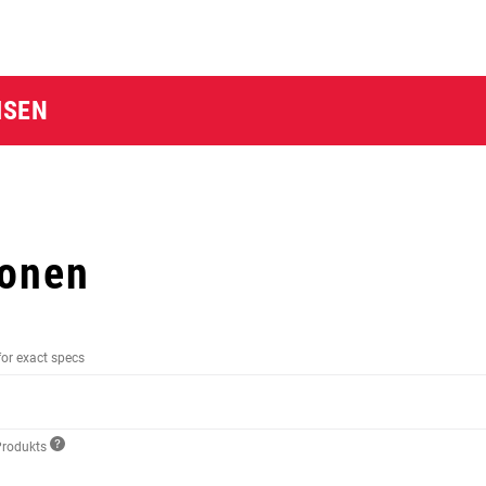
MSEN
ionen
for exact specs
Produkts