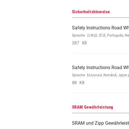
Sicherheitshinweise
Safety Instructions Road W
Sprache:
日本語, 官话, Português, Neder
207 KB
Safety Instructions Road W
Sprache:
Ελληνικά, Română, Język po
80 KB
SRAM Gewährleistung
SRAM und Zipp Gewährleis